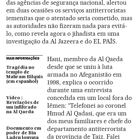
das agências de segurança nacional, alertou
em duas ocasiões os serviços antiterroristas
iemenitas que o atentado seria cometido, mas
as autoridades não fizeram nada para evitá-
lo, como revela agora o jihadista em uma
investigação da Al Jazeera e do EL PAÍS.
Hani, membro da Al Qaeda
MAIS INFORMAÇÕES
desde que se uniu à luta
Tragédia no
templo de
armada no Afeganistão em
Mahram Bilquis
1998, explica o ocorrido
(em espanhol)
durante uma entrevista
concedida em um local fora do
Vídeo |
Revelações de
Iêmen: “Telefonei ao coronel
um infiltrado
Hmud Al Qadasi, que era um
na Al Qaeda
dos meus familiares e chefe do
departamento antiterrorista
Documento em
poder de Bin
da província de Taiz. Falei
Laden louvava