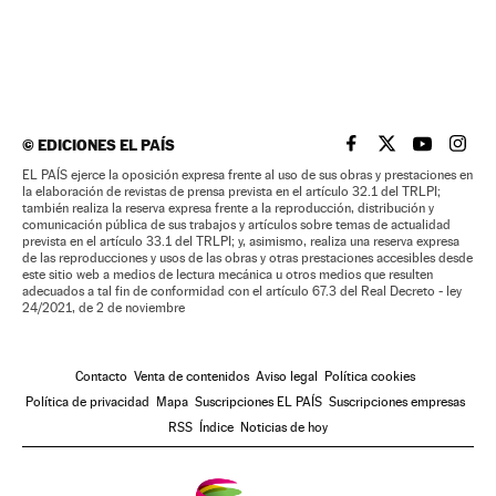
©
EDICIONES EL PAÍS
EL PAÍS BRASIL EN
EL PAÍS BRASI
EL PAÍS B
EL PA
EL PAÍS ejerce la oposición expresa frente al uso de sus obras y prestaciones en
la elaboración de revistas de prensa prevista en el artículo 32.1 del TRLPI;
también realiza la reserva expresa frente a la reproducción, distribución y
comunicación pública de sus trabajos y artículos sobre temas de actualidad
prevista en el artículo 33.1 del TRLPI; y, asimismo, realiza una reserva expresa
de las reproducciones y usos de las obras y otras prestaciones accesibles desde
este sitio web a medios de lectura mecánica u otros medios que resulten
adecuados a tal fin de conformidad con el artículo 67.3 del Real Decreto - ley
24/2021, de 2 de noviembre
Contacto
Venta de contenidos
Aviso legal
Política cookies
Política de privacidad
Mapa
Suscripciones EL PAÍS
Suscripciones empresas
RSS
Índice
Noticias de hoy