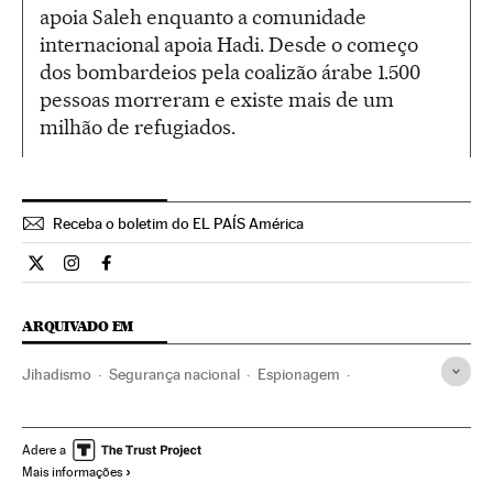
apoia Saleh enquanto a comunidade
internacional apoia Hadi. Desde o começo
dos bombardeios pela coalizão árabe 1.500
pessoas morreram e existe mais de um
milhão de refugiados.
Receba o boletim do EL PAÍS América
Internacional El País Brasil en Twitter
Internacional El País Brasil en Instagram
Internacional El País Brasil en Facebook
ARQUIVADO EM
Jihadismo
Segurança nacional
Espionagem
Grupos terroristas
AQPA
CIA
Fernando Andreu
Al Qaeda
Afeganistão
Iêmen
terrorismo islâmico
Adere a
Mais informações
Serviços inteligência
Terrorismo
Política
Oriente médio