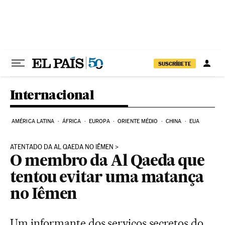
Pular para o conteúdo
SUSCRÍBETE
Internacional
AMÉRICA LATINA
ÁFRICA
EUROPA
ORIENTE MÉDIO
CHINA
EUA
ATENTADO DA AL QAEDA NO IÊMEN
O membro da Al Qaeda que
tentou evitar uma matança
no Iêmen
Um informante dos serviços secretos do