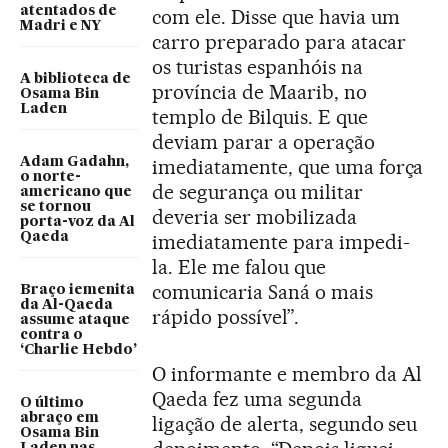
atentados de
com ele. Disse que havia um
Madri e NY
carro preparado para atacar
os turistas espanhóis na
A biblioteca de
província de Maarib, no
Osama Bin
Laden
templo de Bilquis. E que
deviam parar a operação
Adam Gadahn,
imediatamente, que uma força
o norte-
de segurança ou militar
americano que
se tornou
deveria ser mobilizada
porta-voz da Al
Qaeda
imediatamente para impedi-
la. Ele me falou que
comunicaria Saná o mais
Braço iemenita
da Al-Qaeda
rápido possível”.
assume ataque
contra o
‘Charlie Hebdo’
O informante e membro da Al
Qaeda fez uma segunda
O último
abraço em
ligação de alerta, segundo seu
Osama Bin