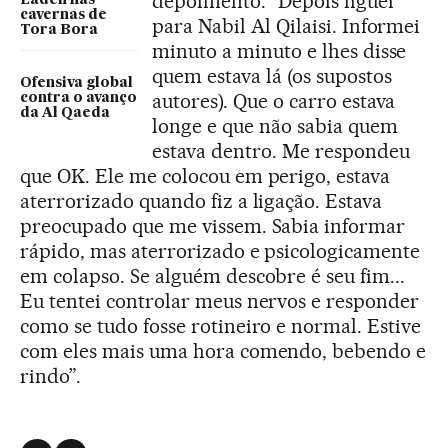
depoimento. “Depois liguei
Laden nas
cavernas de
para Nabil Al Qilaisi. Informei
Tora Bora
minuto a minuto e lhes disse
quem estava lá (os supostos
Ofensiva global
autores). Que o carro estava
contra o avanço
da Al Qaeda
longe e que não sabia quem
estava dentro. Me respondeu
que OK. Ele me colocou em perigo, estava
aterrorizado quando fiz a ligação. Estava
preocupado que me vissem. Sabia informar
rápido, mas aterrorizado e psicologicamente
em colapso. Se alguém descobre é seu fim...
Eu tentei controlar meus nervos e responder
como se tudo fosse rotineiro e normal. Estive
com eles mais uma hora comendo, bebendo e
rindo”.