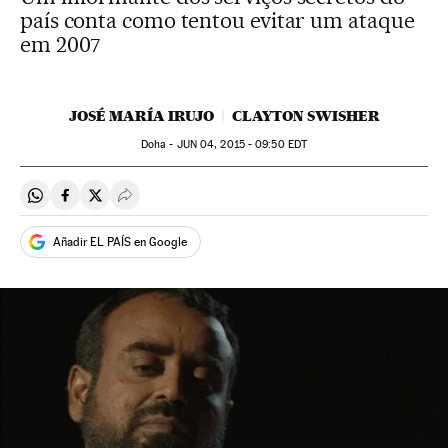
país conta como tentou evitar um ataque
em 2007
JOSÉ MARÍA IRUJO
CLAYTON SWISHER
Doha -
JUN
04, 2015 - 09:50
EDT
Compartir en Whatsapp
Compartir en Facebook
Compartir en Twitter
Desplegar Redes Sociales
Añadir EL PAÍS en Google