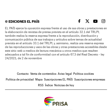
©
EDICIONES EL PAÍS
EL PAÍS BRASIL EN
EL PAÍS BRASI
EL PAÍS B
EL PA
EL PAÍS ejerce la oposición expresa frente al uso de sus obras y prestaciones en
la elaboración de revistas de prensa prevista en el artículo 32.1 del TRLPI;
también realiza la reserva expresa frente a la reproducción, distribución y
comunicación pública de sus trabajos y artículos sobre temas de actualidad
prevista en el artículo 33.1 del TRLPI; y, asimismo, realiza una reserva expresa
de las reproducciones y usos de las obras y otras prestaciones accesibles desde
este sitio web a medios de lectura mecánica u otros medios que resulten
adecuados a tal fin de conformidad con el artículo 67.3 del Real Decreto - ley
24/2021, de 2 de noviembre
Contacto
Venta de contenidos
Aviso legal
Política cookies
Política de privacidad
Mapa
Suscripciones EL PAÍS
Suscripciones empresas
RSS
Índice
Noticias de hoy