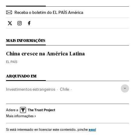
Receba o boletim do EL PAÍS América
Internacional El País Brasil en Twitter
Internacional El País Brasil en Instagram
Internacional El País Brasil en Facebook
MAIS INFORMAÇÕES
China cresce na América Latina
EL PAÍS
ARQUIVADO EM
Investimentos estrangeiros
Chile
Comércio internacional
China
Brasil
Ásia oriental
América do Sul
América Latina
Ásia
América
Adere a
Mais informações
Economia
Comércio
aquí
Si está interesado en licenciar este contenido, pinche