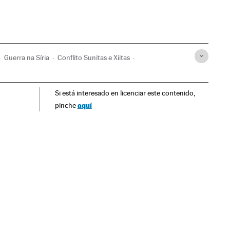
Guerra na Síria
Conflito Sunitas e Xiitas
atrimônio cultural
Oriente médio
Ásia
Si está interesado en licenciar este contenido,
o
Cultura
Religião
Arte
aquí
pinche