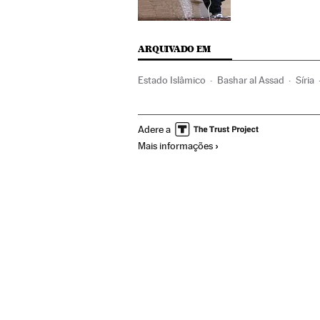
ARQUIVADO EM
Estado Islâmico
Bashar al Assad
Síria
terrorismo islâmico
Islã
Jihadismo
P
Adere a
Grupos terroristas
Conflitos
Terrorism
Mais informações