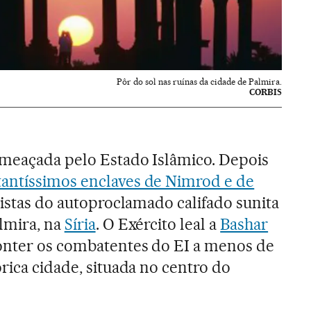
Pôr do sol nas ruínas da cidade de Palmira.
CORBIS
ameaçada pelo Estado Islâmico. Depois
tantíssimos enclaves de Nimrod e de
adistas do autoproclamado califado sunita
lmira, na
Síria
. O Exército leal a
Bashar
onter os combatentes do EI a menos de
rica cidade, situada no centro do