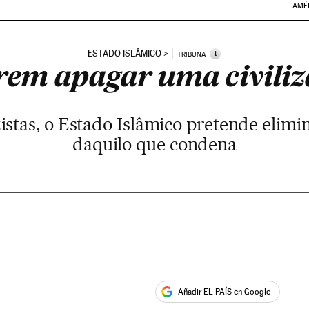
AMÉ
ESTADO ISLÂMICO
i
TRIBUNA
em apagar uma civili
stas, o Estado Islâmico pretende elimin
daquilo que condena
Añadir EL PAÍS en Google
ales