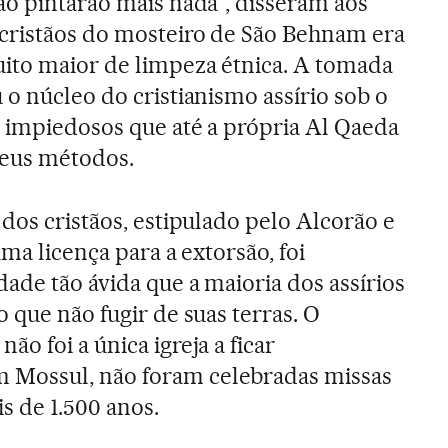
ão pintarão mais nada”, disseram aos
cristãos do mosteiro de São Behnam era
ito maior de limpeza étnica. A tomada
 o núcleo do cristianismo assírio sob o
o impiedosos que até a própria Al Qaeda
seus métodos.
dos cristãos, estipulado pelo Alcorão e
uma licença para a extorsão, foi
ade tão ávida que a maioria dos assírios
 que não fugir de suas terras. O
o foi a única igreja a ficar
Mossul, não foram celebradas missas
s de 1.500 anos.