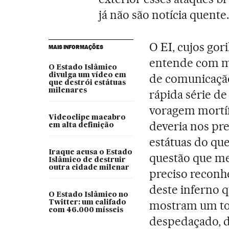
já não são notícia quente.
O EI, cujos gor
MAIS INFORMAÇÕES
entende com m
O Estado Islâmico
divulga um vídeo em
de comunicação
que destrói estátuas
milenares
rápida série d
voragem mortíf
Videoclipe macabro
deveria nos pr
em alta definição
estátuas do qu
Iraque acusa o Estado
questão que me 
Islâmico de destruir
outra cidade milenar
preciso reconh
deste inferno q
O Estado Islâmico no
mostram um tou
Twitter: um califado
com 46.000 mísseis
despedaçado, 