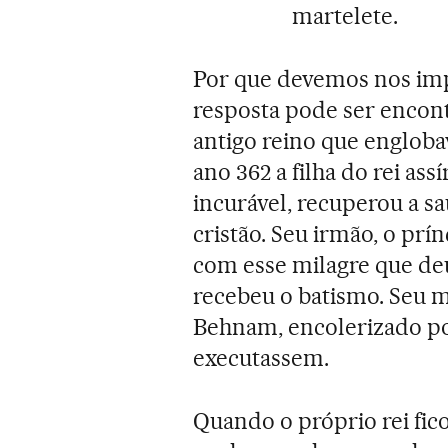
martelete.
Por que devemos nos im
resposta pode ser encont
antigo reino que engloba
ano 362 a filha do rei as
incurável, recuperou a s
cristão. Seu irmão, o pr
com esse milagre que deu 
recebeu o batismo. Seu ma
Behnam, encolerizado po
executassem.
Quando o próprio rei fi