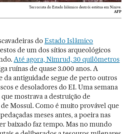
Terrorista do Estado Islâmico destrói estátua em Nínive.
AFP
escavadeiras do
Estado Islâmico
estos de um dos sítios arqueológicos
ndo.
Até agora, Nimrud, 30 quilômetros
riga ruínas de quase 3.000 anos. A
e da antiguidade segue de perto outros
escos e desoladores do EI. Uma semana
que mostrava a destruição de
de Mossul. Como é muito provável que
pedaçadas meses antes, a poeira nas
 ter baixado faz tempo. Mas no mundo
utais e deliberados a tesouros milenares