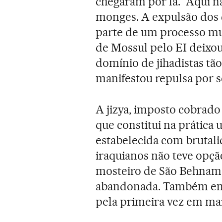
chegaram por lá. “Aqui n
monges. A expulsão dos 
parte de um processo mu
de Mossul pelo EI deixou
domínio de jihadistas tã
manifestou repulsa por 
A jizya, imposto cobrado 
que constitui na prática 
estabelecida com brutalid
iraquianos não teve opção
mosteiro de São Behnam nã
abandonada. Também em 
pela primeira vez em mai