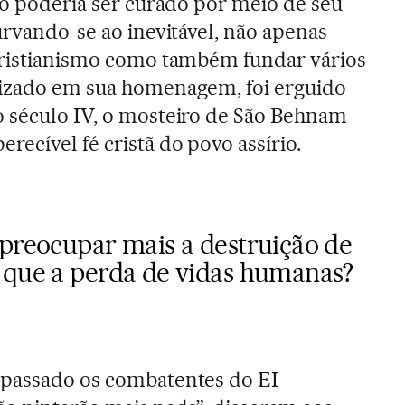
 só poderia ser curado por meio de seu
urvando-se ao inevitável, não apenas
 cristianismo como também fundar vários
tizado em sua homenagem, foi erguido
o século IV, o mosteiro de São Behnam
ecível fé cristã do povo assírio.
 preocupar mais a destruição de
 que a perda de vidas humanas?
 passado os combatentes do EI