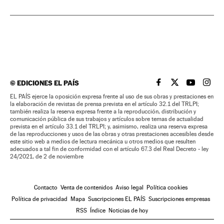
©
EDICIONES EL PAÍS
EL PAÍS BRASIL EN
EL PAÍS BRASI
EL PAÍS B
EL PA
EL PAÍS ejerce la oposición expresa frente al uso de sus obras y prestaciones en
la elaboración de revistas de prensa prevista en el artículo 32.1 del TRLPI;
también realiza la reserva expresa frente a la reproducción, distribución y
comunicación pública de sus trabajos y artículos sobre temas de actualidad
prevista en el artículo 33.1 del TRLPI; y, asimismo, realiza una reserva expresa
de las reproducciones y usos de las obras y otras prestaciones accesibles desde
este sitio web a medios de lectura mecánica u otros medios que resulten
adecuados a tal fin de conformidad con el artículo 67.3 del Real Decreto - ley
24/2021, de 2 de noviembre
Contacto
Venta de contenidos
Aviso legal
Política cookies
Política de privacidad
Mapa
Suscripciones EL PAÍS
Suscripciones empresas
RSS
Índice
Noticias de hoy