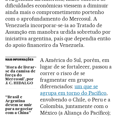
dificuldades econômicas viessem a diminuir
ainda mais o comprometimento portenho
com o aprofundamento do Mercosul. A
Venezuela incorporar-se-ia ao Tratado de
Assunção em manobra urdida sobretudo por
iniciativa argentina, país que dependia então
do apoio financeiro da Venezuela.
A América do Sul, porém, em
MAIS INFORMAÇÕES
lugar de se fortalecer, passou a
'Hora de livrar-
se da camisa de
correr o risco de se
força do
fragmentar em grupos
Mercosul', por
J. C. HIDALGO
diferenciados:
um que se
agrupa em torno do Pacífico
,
“Brasil e
envolvendo o Chile, o Peru e a
Argentina
Colombia, juntamente com o
devem se unir
para negociar
México (a Aliança do Pacífico);
com a China”