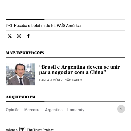
Receba o boletim do EL PAÍS América
Opiniao El País Brasil en Twitter
Opiniao El País Brasil en Instagram
Opiniao El País Brasil en Facebook
MAIS INFORMAÇÕES
“Brasil e Argentina devem se unir
para negociar com a China”
CARLA JIMÉNEZ
| SÃO PAULO
ARQUIVADO EM
Opinião
Mercosul
Argentina
Itamaraty
Dilma Rousseff
Relações comerciais
Presidente Brasil
Brasil
Relações internacionais
Relações econômicas
Adere a