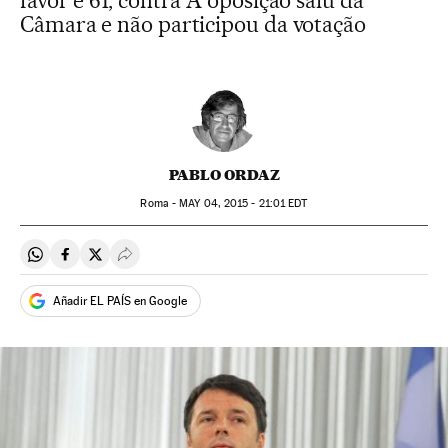
favor e 61, contra A oposição saiu da
Câmara e não participou da votação
PABLO ORDAZ
Roma -
MAY
04, 2015 - 21:01
EDT
Compartir en Whatsapp
Compartir en Facebook
Compartir en Twitter
Desplegar Redes Sociales
Añadir EL PAÍS en Google