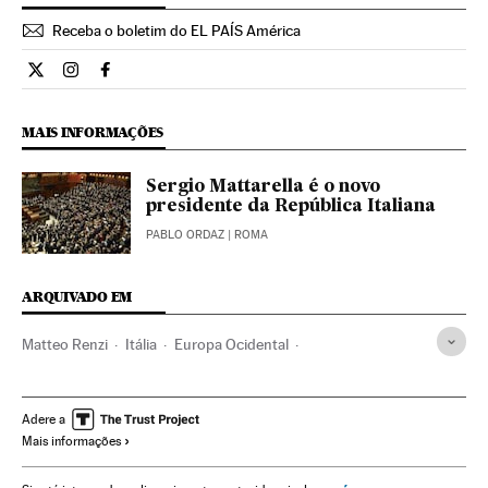
Receba o boletim do EL PAÍS América
Internacional El País Brasil en Twitter
Internacional El País Brasil en Instagram
Internacional El País Brasil en Facebook
MAIS INFORMAÇÕES
Sergio Mattarella é o novo
presidente da República Italiana
PABLO ORDAZ
| ROMA
ARQUIVADO EM
Matteo Renzi
Itália
Europa Ocidental
Partidos políticos
Europa
Política
Adere a
Mais informações