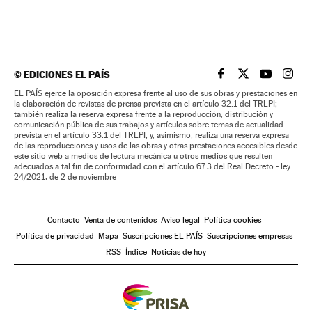
©
EDICIONES EL PAÍS
EL PAÍS BRASIL EN
EL PAÍS BRASI
EL PAÍS B
EL PA
EL PAÍS ejerce la oposición expresa frente al uso de sus obras y prestaciones en
la elaboración de revistas de prensa prevista en el artículo 32.1 del TRLPI;
también realiza la reserva expresa frente a la reproducción, distribución y
comunicación pública de sus trabajos y artículos sobre temas de actualidad
prevista en el artículo 33.1 del TRLPI; y, asimismo, realiza una reserva expresa
de las reproducciones y usos de las obras y otras prestaciones accesibles desde
este sitio web a medios de lectura mecánica u otros medios que resulten
adecuados a tal fin de conformidad con el artículo 67.3 del Real Decreto - ley
24/2021, de 2 de noviembre
Contacto
Venta de contenidos
Aviso legal
Política cookies
Política de privacidad
Mapa
Suscripciones EL PAÍS
Suscripciones empresas
RSS
Índice
Noticias de hoy