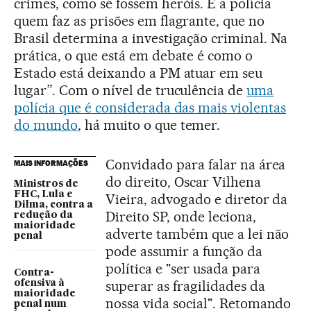
crimes, como se fossem heróis. É a polícia
quem faz as prisões em flagrante, que no
Brasil determina a investigação criminal. Na
prática, o que está em debate é como o
Estado está deixando a PM atuar em seu
lugar”. Com o nível de truculência de
uma
polícia que é considerada das mais violentas
do mundo
, há muito o que temer.
Convidado para falar na área
MAIS INFORMAÇÕES
do direito, Oscar Vilhena
Ministros de
FHC, Lula e
Vieira, advogado e diretor da
Dilma, contra a
Direito SP, onde leciona,
redução da
maioridade
adverte também que a lei não
penal
pode assumir a função da
política e "ser usada para
Contra-
superar as fragilidades da
ofensiva à
maioridade
nossa vida social". Retomando
penal num