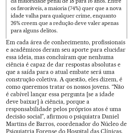
da maioridade penal de 18 para 16 anos. Entre
os favoráveis, a maioria (74%) quer que a nova
idade valha para qualquer crime, enquanto
26% creem que a redução deve valer apenas
para alguns delitos.
Em cada área de conhecimento, profissionais
e acadêmicos deram seu aporte para elucidar
essa ideia, mas concluíram que nenhuma
ciência é capaz de dar respostas absolutas e
que a saída para o atual embate será uma
construção coletiva. A questão, eles dizem, é
como queremos tratar os nossos jovens. “Não
é cabível lançar essa pergunta [se a idade
deve baixar] à ciência, porque a
responsabilidade pelos próprios atos é uma
decisão social”, afirmou o psiquiatra Daniel
Martins de Barros, coordenador do Núcleo de
Psiquiatria Forense do Hospital das Clínicas.