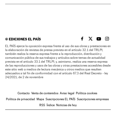
©
EDICIONES EL PAÍS
EL PAÍS BRASIL EN
EL PAÍS BRASI
EL PAÍS B
EL PA
EL PAÍS ejerce la oposición expresa frente al uso de sus obras y prestaciones en
la elaboración de revistas de prensa prevista en el artículo 32.1 del TRLPI;
también realiza la reserva expresa frente a la reproducción, distribución y
comunicación pública de sus trabajos y artículos sobre temas de actualidad
prevista en el artículo 33.1 del TRLPI; y, asimismo, realiza una reserva expresa
de las reproducciones y usos de las obras y otras prestaciones accesibles desde
este sitio web a medios de lectura mecánica u otros medios que resulten
adecuados a tal fin de conformidad con el artículo 67.3 del Real Decreto - ley
24/2021, de 2 de noviembre
Contacto
Venta de contenidos
Aviso legal
Política cookies
Política de privacidad
Mapa
Suscripciones EL PAÍS
Suscripciones empresas
RSS
Índice
Noticias de hoy