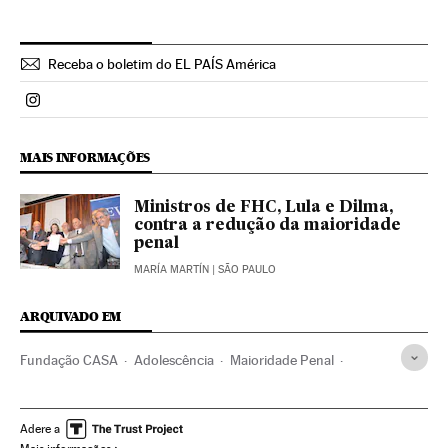
Receba o boletim do EL PAÍS América
Politica El País Brasil en Instagram
MAIS INFORMAÇÕES
Ministros de FHC, Lula e Dilma,
contra a redução da maioridade
penal
MARÍA MARTÍN
| SÃO PAULO
ARQUIVADO EM
Fundação CASA
Adolescência
Maioridade Penal
Centros menores
Juventude
Responsabilidade penal
Violência
Brasil
Código penal
América do Sul
Adere a