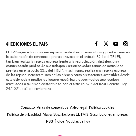
©
EDICIONES EL PAÍS
EL PAÍS BRASIL EN
EL PAÍS BRASI
EL PAÍS B
EL PA
EL PAÍS ejerce la oposición expresa frente al uso de sus obras y prestaciones en
la elaboración de revistas de prensa prevista en el artículo 32.1 del TRLPI;
también realiza la reserva expresa frente a la reproducción, distribución y
comunicación pública de sus trabajos y artículos sobre temas de actualidad
prevista en el artículo 33.1 del TRLPI; y, asimismo, realiza una reserva expresa
de las reproducciones y usos de las obras y otras prestaciones accesibles desde
este sitio web a medios de lectura mecánica u otros medios que resulten
adecuados a tal fin de conformidad con el artículo 67.3 del Real Decreto - ley
24/2021, de 2 de noviembre
Contacto
Venta de contenidos
Aviso legal
Política cookies
Política de privacidad
Mapa
Suscripciones EL PAÍS
Suscripciones empresas
RSS
Índice
Noticias de hoy