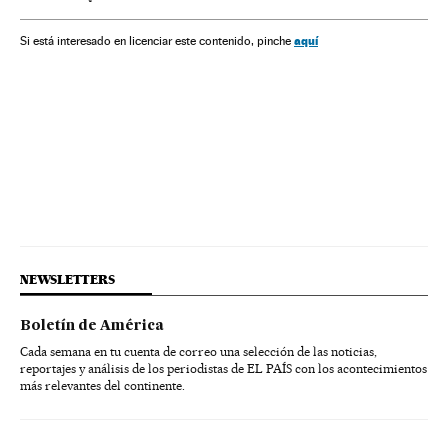
Brasil
Presidência Brasil
América do Sul
América Latina
Governo Brasil
Conflitos políticos
aquí
Si está interesado en licenciar este contenido, pinche
América
Governo
Administração Estado
Administração pública
Problemas sociais
Sociedade
Partido dos Trabalhadores
Partidos políticos
Política
NEWSLETTERS
Boletín de América
Cada semana en tu cuenta de correo una selección de las noticias,
reportajes y análisis de los periodistas de EL PAÍS con los acontecimientos
más relevantes del continente.