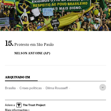
Protesto em São Paulo
NELSON ANTOINE (AP)
ARQUIVADO EM
Brasília
Crises políticas
Dilma Rousseff
Distrito Federal
São Paulo
Manifestações
Presidente Brasil
Estado São Paulo
Protestos sociais
Adere a
Mais informações