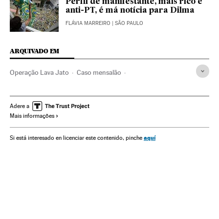
Perfil de manifestante, mais rico e
anti-PT, é má notícia para Dilma
FLÁVIA MARREIRO
| SÃO PAULO
ARQUIVADO EM
Operação Lava Jato
Caso mensalão
Partido dos Trabalhadores
Investigação policial
Caso Petrobras
Polícia Federal
Escândalos políticos
Adere a
Mais informações
Petrobras
Subornos
Lavagem dinheiro
Financiamento ilegal
Financiamento partidos
aquí
Si está interesado en licenciar este contenido, pinche
Caixa dois
Corrupção política
Delitos fiscais
Corrupção
Brasil
Partidos políticos
Polícia
Casos judiciais
América do Sul
América Latina
Força segurança
América
Empresas