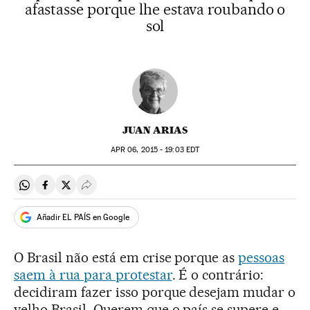
afastasse porque lhe estava roubando o
sol
JUAN ARIAS
APR
06, 2015 - 19:03
EDT
Compartir en Whatsapp
Compartir en Facebook
Compartir en Twitter
Desplegar Redes Sociales
Añadir EL PAÍS en Google
O Brasil não está em crise porque as
pessoas
saem à rua para protestar
. É o contrário:
decidiram fazer isso porque desejam mudar o
velho Brasil. Querem que o país se supere e