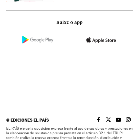
Baixe o app
©
EDICIONES EL PAÍS
EL PAÍS BRASIL EN
EL PAÍS BRASI
EL PAÍS B
EL PA
EL PAÍS ejerce la oposición expresa frente al uso de sus obras y prestaciones en
la elaboración de revistas de prensa prevista en el artículo 32.1 del TRLPI;
también realiza la reserva expresa frente a la reproducción, distribución y