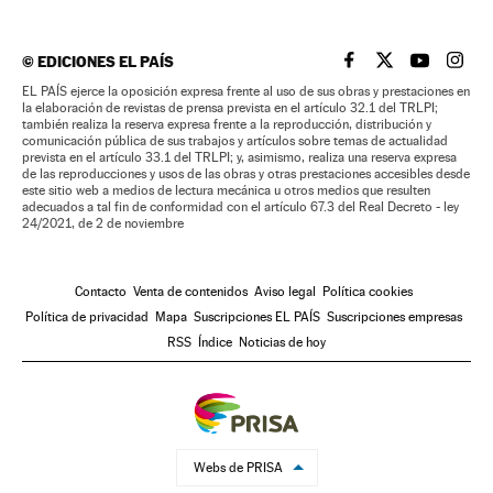
©
EDICIONES EL PAÍS
EL PAÍS BRASIL EN
EL PAÍS BRASI
EL PAÍS B
EL PA
EL PAÍS ejerce la oposición expresa frente al uso de sus obras y prestaciones en
la elaboración de revistas de prensa prevista en el artículo 32.1 del TRLPI;
también realiza la reserva expresa frente a la reproducción, distribución y
comunicación pública de sus trabajos y artículos sobre temas de actualidad
prevista en el artículo 33.1 del TRLPI; y, asimismo, realiza una reserva expresa
de las reproducciones y usos de las obras y otras prestaciones accesibles desde
este sitio web a medios de lectura mecánica u otros medios que resulten
adecuados a tal fin de conformidad con el artículo 67.3 del Real Decreto - ley
24/2021, de 2 de noviembre
Contacto
Venta de contenidos
Aviso legal
Política cookies
Política de privacidad
Mapa
Suscripciones EL PAÍS
Suscripciones empresas
RSS
Índice
Noticias de hoy
Webs de PRISA