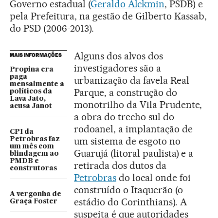
Governo estadual (
Geraldo Alckmin
, PSDB) e
pela Prefeitura, na gestão de Gilberto Kassab,
do PSD (2006-2013).
Alguns dos alvos dos
MAIS INFORMAÇÕES
investigadores são a
Propina era
paga
urbanização da favela Real
mensalmente a
Parque, a construção do
políticos da
Lava Jato,
monotrilho da Vila Prudente,
acusa Janot
a obra do trecho sul do
rodoanel, a implantação de
CPI da
um sistema de esgoto no
Petrobras faz
um mês com
Guarujá (litoral paulista) e a
blindagem ao
PMDB e
retirada dos dutos da
construtoras
Petrobras
do local onde foi
construído o Itaquerão (o
A vergonha de
estádio do Corinthians). A
Graça Foster
suspeita é que autoridades