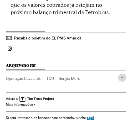
que os valores cobrados já estejam no
próximo balanço trimestral da Petrobras.
Receba o boletim do EL PAÍS América
Politica El País Brasil en Instagram
ARQUIVADO EM
Operação Lava Jato
TCU
Sergio Moro
Gilberto Kassab
Investigação policial
Caso Petrobras
Estado São Paulo
Geraldo Alckmin
Adere a
Mais informações
Escândalos políticos
Financiamento ilegal
Subornos
Lavagem dinheiro
Petrobras
Financiamento partidos
aquí
Si está interesado en licenciar este contenido, pinche
Corrupção política
Delitos fiscais
Brasil
Corrupção