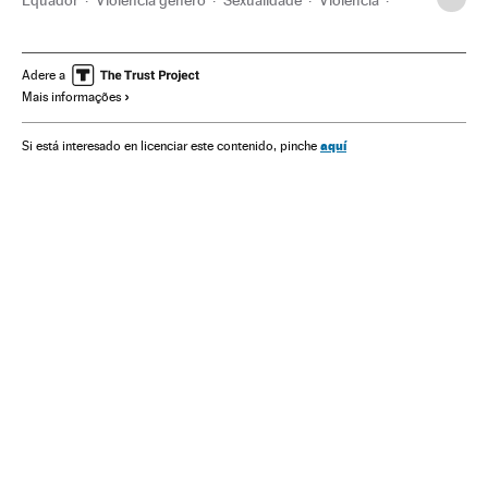
Equador
Violência gênero
Sexualidade
Violência
América do Sul
América Latina
América
Acontecimentos
Problemas sociais
Sociedade
Adere a
Mais informações
aquí
Si está interesado en licenciar este contenido, pinche