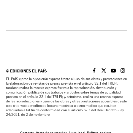
©
EDICIONES EL PAÍS
EL PAÍS BRASIL EN
EL PAÍS BRASI
EL PAÍS B
EL PA
EL PAÍS ejerce la oposición expresa frente al uso de sus obras y prestaciones en
la elaboración de revistas de prensa prevista en el artículo 32.1 del TRLPI;
también realiza la reserva expresa frente a la reproducción, distribución y
comunicación pública de sus trabajos y artículos sobre temas de actualidad
prevista en el artículo 33.1 del TRLPI; y, asimismo, realiza una reserva expresa
de las reproducciones y usos de las obras y otras prestaciones accesibles desde
este sitio web a medios de lectura mecánica u otros medios que resulten
adecuados a tal fin de conformidad con el artículo 67.3 del Real Decreto - ley
24/2021, de 2 de noviembre
Contacto
Venta de contenidos
Aviso legal
Política cookies