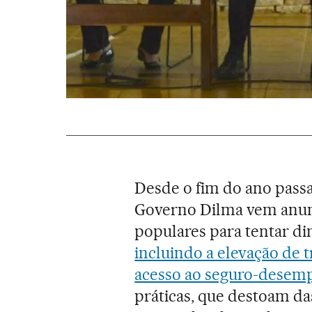
Desde o fim do ano pass
Governo Dilma vem anun
populares para tentar di
incluindo a elevação de t
acesso ao seguro-desemp
práticas, que destoam da