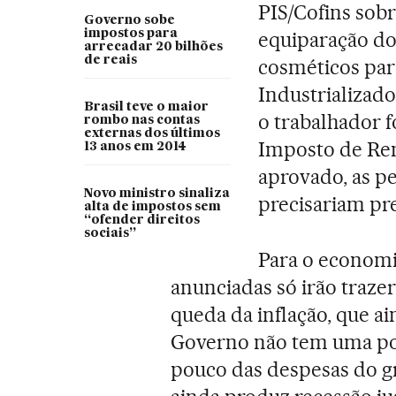
PIS/Cofins sobr
Governo sobe
impostos para
equiparação do 
arrecadar 20 bilhões
de reais
cosméticos par
Industrializado
Brasil teve o maior
o trabalhador f
rombo nas contas
externas dos últimos
Imposto de Ren
13 anos em 2014
aprovado, as pe
Novo ministro sinaliza
precisariam pre
alta de impostos sem
“ofender direitos
sociais”
Para o economi
anunciadas só irão trazer
queda da inflação, que a
Governo não tem uma pol
pouco das despesas do gr