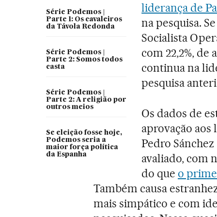
liderança de Pa
Série Podemos |
Parte 1: Os cavaleiros
na pesquisa. Se
da Távola Redonda
Socialista Oper
com 22,2%, de a
Série Podemos |
Parte 2: Somos todos
continua na lid
casta
pesquisa anteri
Série Podemos |
Parte 2: A religião por
outros meios
Os dados de es
aprovação aos lí
Se eleição fosse hoje,
Podemos seria a
Pedro Sánchez 
maior força política
da Espanha
avaliado, com 
do que
o prime
Também causa estranhez
mais simpático e com ide