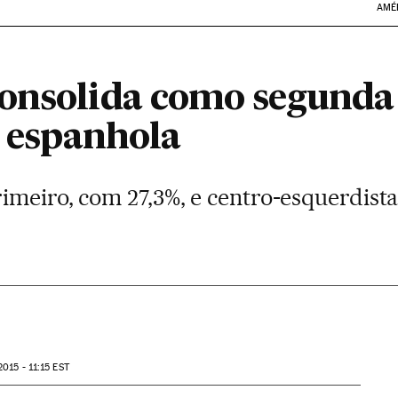
AMÉ
onsolida como segunda 
a espanhola
imeiro, com 27,3%, e centro-esquerdis
015 - 11:15
EST