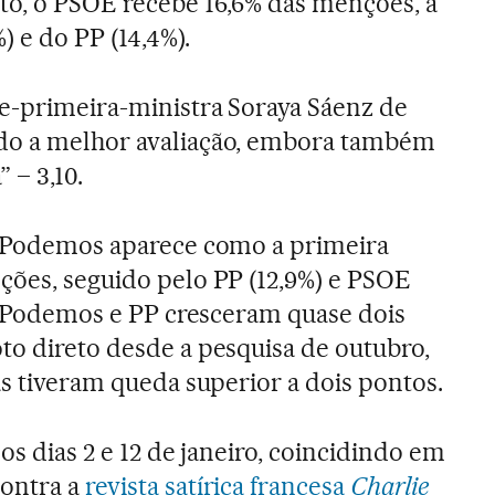
to, o PSOE recebe 16,6% das menções, à
 e do PP (14,4%).
e-primeira-ministra Soraya Sáenz de
do a melhor avaliação, embora também
 – 3,10.
 o Podemos aparece como a primeira
ções, seguido pelo PP (12,9%) e PSOE
que Podemos e PP cresceram quase dois
to direto desde a pesquisa de outubro,
as tiveram queda superior a dois pontos.
 os dias 2 e 12 de janeiro, coincidindo em
contra a
revista satírica francesa
Charlie