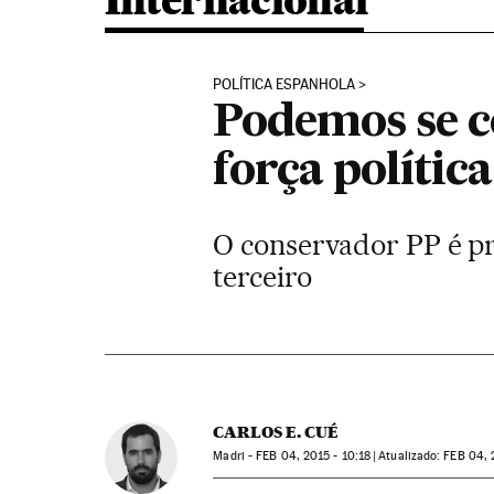
Internacional
POLÍTICA ESPANHOLA
Podemos se c
força polític
O conservador PP é pr
terceiro
CARLOS E. CUÉ
Madri -
FEB
04, 2015 - 10:18
atualizado:
FEB
04, 2