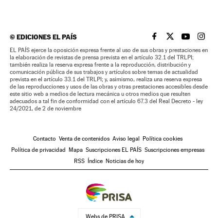
©
EDICIONES EL PAÍS
EL PAÍS BRASIL EN
EL PAÍS BRASI
EL PAÍS B
EL PA
EL PAÍS ejerce la oposición expresa frente al uso de sus obras y prestaciones en
la elaboración de revistas de prensa prevista en el artículo 32.1 del TRLPI;
también realiza la reserva expresa frente a la reproducción, distribución y
comunicación pública de sus trabajos y artículos sobre temas de actualidad
prevista en el artículo 33.1 del TRLPI; y, asimismo, realiza una reserva expresa
de las reproducciones y usos de las obras y otras prestaciones accesibles desde
este sitio web a medios de lectura mecánica u otros medios que resulten
adecuados a tal fin de conformidad con el artículo 67.3 del Real Decreto - ley
24/2021, de 2 de noviembre
Contacto
Venta de contenidos
Aviso legal
Política cookies
Política de privacidad
Mapa
Suscripciones EL PAÍS
Suscripciones empresas
RSS
Índice
Noticias de hoy
Webs de PRISA