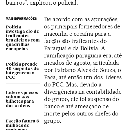
bairros”, explicou o policial.
De acordo com as apurações,
MAIS INFORMAÇÕES
os principais fornecedores de
Polícia
investiga elo de
maconha e cocaína para a
traficantes
facção são traficantes do
brasileiros com
quadrilhas
Paraguai e da Bolívia. A
europeias
ramificação paraguaia era, até
meados de agosto, articulada
Polícia prende
por Fabiano Alves de Souza, o
40 suspeitos de
integrarem o
Paca, até então um dos líderes
PCC
do PCC. Mas, devido a
divergências na contabilidade
Líderes presos
voltam aos
do grupo, ele foi suspenso do
bilhetes para
banco e até ameaçado de
dar ordens
morte pelos outros chefes do
grupo.
Facção fatura 6
milhões de