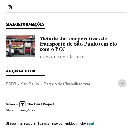
Politica El País Brasil en Instagram
MAIS INFORMAÇÕES
Metade das cooperativas de
transporte de São Paulo tem elo
com o PCC
AFONSO BENITES
| SÃO PAULO
ARQUIVADO EM
PSDB
São Paulo
Partido dos Trabalhadores
Narcotraficantes
Estado São Paulo
Narcotráfico
Brasil
Crime organizado
Estados Unidos
China
Adere a
Mais informações
América do Sul
América Latina
Partidos políticos
Delinquência
América do Norte
Ásia oriental
América
aquí
Si está interesado en licenciar este contenido, pinche