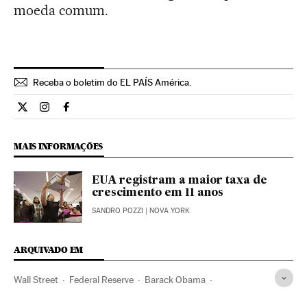
moeda comum.
Receba o boletim do EL PAÍS América.
Economia El País Brasil en Twitter
Economia El País Brasil en Instagram
Economia El País Brasil en Facebook
MAIS INFORMAÇÕES
EUA registram a maior taxa de
crescimento em 11 anos
SANDRO POZZI
| NOVA YORK
ARQUIVADO EM
Wall Street
Federal Reserve
Barack Obama
Desemprego
Organismos econômicos
Estados Unidos