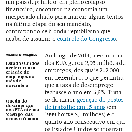
um país deprimido, em pleno colapso
financeiro, encontrou na economia um
inesperado aliado para marcar alguns tentos
na última etapa do seu mandato,
contrapondo-se à onda republicana que
acaba de assumir o
controle do Congresso
.
Ao longo de 2014, a economia
MAIS INFORMAÇÕES
dos EUA gerou 2,95 milhões de
Estados Unidos
aceleraram a
empregos, dos quais 252.000
criação de
em dezembro, o que permitiu
empregos no
mês de
que a taxa de desemprego
novembro
fechasse o ano em 5,6%. Trata-
se da maior
geração de postos
Queda do
de trabalho em 15 anos
(em
desemprego
nos EUA atenua
1999 houve 3,1 milhões) e o
‘castigo’ das
urnas a Obama
quinto ano consecutivo em que
os Estados Unidos se mostram