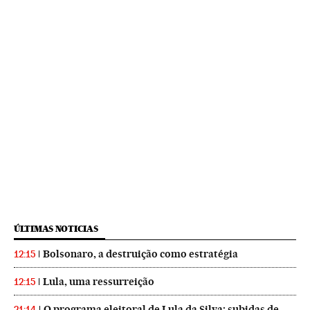
ÚLTIMAS NOTICIAS
Bolsonaro, a destruição como estratégia
12:15
Lula, uma ressurreição
12:15
O programa eleitoral de Lula da Silva: subidas de
21:14