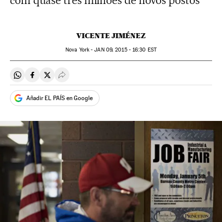
com quase três milhões de novos postos
VICENTE JIMÉNEZ
Nova York -
JAN
09, 2015 - 16:30
EST
Compartir en Whatsapp
Compartir en Facebook
Compartir en Twitter
Desplegar Redes Sociales
Añadir EL PAÍS en Google