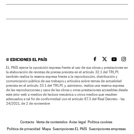
©
EDICIONES EL PAÍS
EL PAÍS BRASIL EN
EL PAÍS BRASI
EL PAÍS B
EL PA
EL PAÍS ejerce la oposición expresa frente al uso de sus obras y prestaciones en
la elaboración de revistas de prensa prevista en el artículo 32.1 del TRLPI;
también realiza la reserva expresa frente a la reproducción, distribución y
comunicación pública de sus trabajos y artículos sobre temas de actualidad
prevista en el artículo 33.1 del TRLPI; y, asimismo, realiza una reserva expresa
de las reproducciones y usos de las obras y otras prestaciones accesibles desde
este sitio web a medios de lectura mecánica u otros medios que resulten
adecuados a tal fin de conformidad con el artículo 67.3 del Real Decreto - ley
24/2021, de 2 de noviembre
Contacto
Venta de contenidos
Aviso legal
Política cookies
Política de privacidad
Mapa
Suscripciones EL PAÍS
Suscripciones empresas