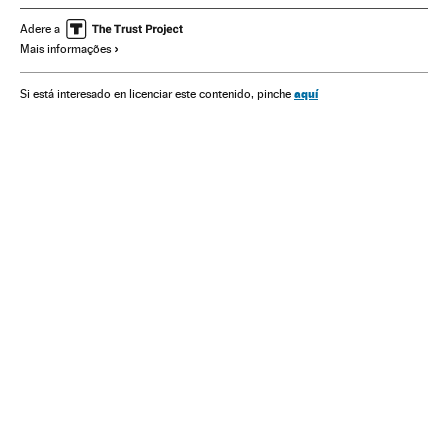
Bolsa valores
América do Norte
Mercados financeiros
Adere a
Mais informações
Emprego
América
Economia
Finanças
Trabalho
aquí
Si está interesado en licenciar este contenido, pinche