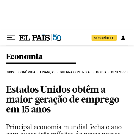
Pular para o conteúdo
SUSCRÍBETE
Economia
CRISE ECONÔMICA
FINANÇAS
GUERRA COMERCIAL
BOLSA
DESEMPREGO
Estados Unidos obtêm a
maior geração de emprego
em 15 anos
Principal economia mundial fecha o ano