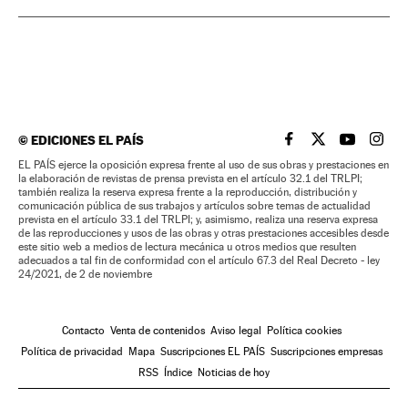
©
EDICIONES EL PAÍS
EL PAÍS BRASIL EN
EL PAÍS BRASI
EL PAÍS B
EL PA
EL PAÍS ejerce la oposición expresa frente al uso de sus obras y prestaciones en
la elaboración de revistas de prensa prevista en el artículo 32.1 del TRLPI;
también realiza la reserva expresa frente a la reproducción, distribución y
comunicación pública de sus trabajos y artículos sobre temas de actualidad
prevista en el artículo 33.1 del TRLPI; y, asimismo, realiza una reserva expresa
de las reproducciones y usos de las obras y otras prestaciones accesibles desde
este sitio web a medios de lectura mecánica u otros medios que resulten
adecuados a tal fin de conformidad con el artículo 67.3 del Real Decreto - ley
24/2021, de 2 de noviembre
Contacto
Venta de contenidos
Aviso legal
Política cookies
Política de privacidad
Mapa
Suscripciones EL PAÍS
Suscripciones empresas
RSS
Índice
Noticias de hoy