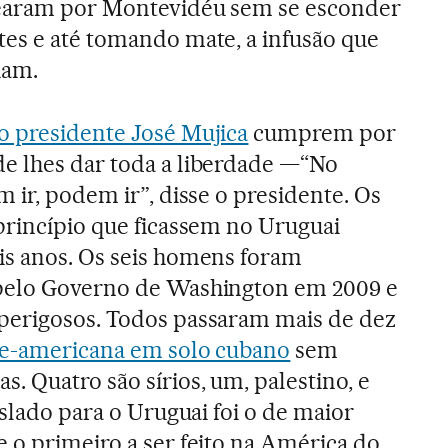
searam por Montevidéu sem se esconder
es e até tomando mate, a infusão que
iam.
o presidente José Mujica
cumprem por
e lhes dar toda a liberdade —“No
 ir, podem ir”, disse o presidente. Os
princípio que ficassem no Uruguai
is anos. Os seis homens foram
pelo Governo de Washington em 2009 e
perigosos. Todos passaram mais de dez
rte-americana em solo cubano
sem
. Quatro são sírios, um, palestino, e
aslado para o Uruguai foi o de maior
 o primeiro a ser feito na América do