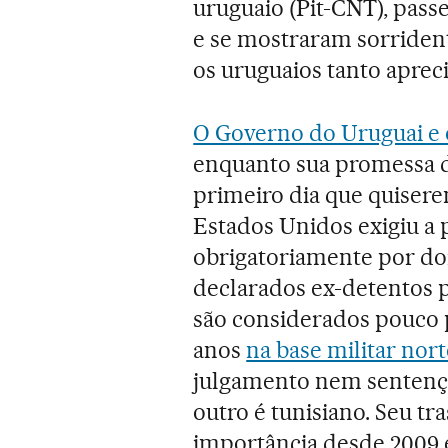
uruguaio (Pit-CNT), pas
e se mostraram sorrident
os uruguaios tanto aprec
O Governo do Uruguai e 
enquanto sua promessa d
primeiro dia que quiserem
Estados Unidos exigiu a 
obrigatoriamente por do
declarados ex-detentos 
são considerados pouco 
anos
na base militar no
julgamento nem sentenças
outro é tunisiano. Seu tr
importância desde 2009 e