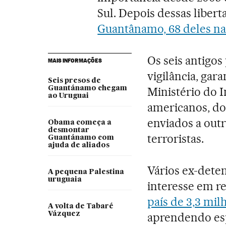
Sul. Depois dessas libert
Guantânamo, 68 deles na
Os seis antigos
MAIS INFORMAÇÕES
vigilância, gar
Seis presos de
Guantánamo chegam
Ministério do 
ao Uruguai
americanos, do
enviados a outr
Obama começa a
desmontar
terroristas.
Guantánamo com
ajuda de aliados
Vários ex-dete
A pequena Palestina
uruguaia
interesse em r
país de 3,3 mil
A volta de Tabaré
Vázquez
aprendendo es