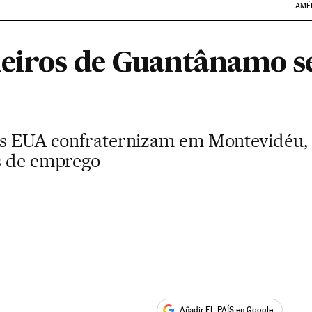
AMÉ
neiros de Guantânamo s
elos EUA confraternizam em Montevidéu
s de emprego
Añadir EL PAÍS en Google