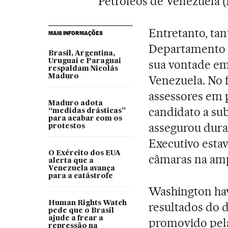
Petróleos de Venezuela (
Entretanto, ta
MAIS INFORMAÇÕES
Departamento d
Brasil, Argentina,
Uruguai e Paraguai
sua vontade em
respaldam Nicolás
Maduro
Venezuela. No 
assessores em 
Maduro adota
candidato a su
“medidas drásticas”
para acabar com os
assegurou dura
protestos
Executivo estav
O Exército dos EUA
câmaras na amp
alerta que a
Venezuela avança
para a catástrofe
Washington havi
Human Rights Watch
resultados do 
pede que o Brasil
ajude a frear a
promovido pel
repressão na