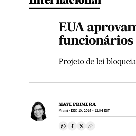
Internacional
EUA aprovam 
funcionários
Projeto de lei bloquei
MAYE PRIMERA
Miami -
DEC
10, 2014 - 12:04
EST
Compartir en Whatsapp
Compartir en Facebook
Compartir en Twitter
Desplegar Redes Soci