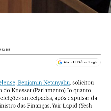
5:42
EST
Añadir EL PAÍS en Google
ales
aelense, Benjamin Netanyahu
, solicitou
ção do Knesset (Parlamento) “o quanto
 eleições antecipadas, após expulsar da
nistro das Finanças, Yair Lapid (Yesh