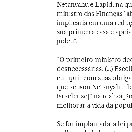
Netanyahu e Lapid, na qua
ministro das Finanças “a
implicaria em uma redu
sua primeira casa e apoi
judeu”.
“O primeiro-ministro deci
desnecessárias. (...) Esc
cumprir com suas obrigaç
que acusou Netanyahu de
israelense]” na realização
melhorar a vida da popul
Se for implantada, a lei 