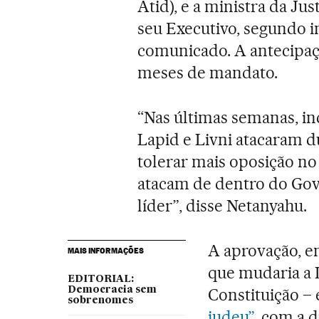
Atid), e a ministra da Jus
seu Executivo, segundo 
comunicado. A antecipaçã
meses de mandato.
“Nas últimas semanas, inc
Lapid e Livni atacaram d
tolerar mais oposição no
atacam de dentro do Gove
líder”, disse Netanyahu.
A aprovação, e
MAIS INFORMAÇÕES
que mudaria a L
EDITORIAL:
Democracia sem
Constituição –
sobrenomes
judeu”
, com a d