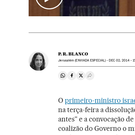
P. R. BLANCO
Jerusalém (ENVIADA ESPECIAL) -
DEC
02, 2014 - 1
Compartir en Whatsapp
Compartir en Facebook
Compartir en Twitter
Desplegar Redes Soci
O
primeiro-ministro isr
na terça-feira a dissolu
antes” e a convocação de
coalizão do Governo o mi