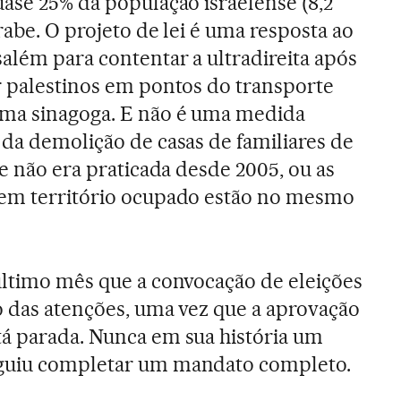
uase 25% da população israelense (8,2
rabe. O projeto de lei é uma resposta ao
além para contentar a ultradireita após
r palestinos em pontos do transporte
uma sinagoga. E não é uma medida
 da demolição de casas de familiares de
ue não era praticada desde 2005, ou as
 em território ocupado estão no mesmo
último mês que a convocação de eleições
o das atenções, uma vez que a aprovação
tá parada. Nunca em sua história um
eguiu completar um mandato completo.