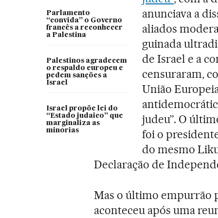
anunciava a di
Parlamento
“convida” o Governo
aliados modera
francês a reconhecer
a Palestina
guinada ultradi
de Israel e a 
Palestinos agradecem
o respaldo europeu e
censuraram, c
pedem sanções a
Israel
União Europeia
antidemocrático
Israel propõe lei do
“Estado judaico” que
judeu”. O últim
marginaliza as
minorias
foi o president
do mesmo Likud 
Declaração de Independê
Mas o último empurrão p
aconteceu após uma reuni