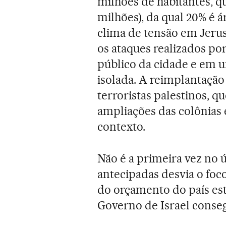
milhões de habitantes, q
milhões), da qual 20% é á
clima de tensão em Jerus
os ataques realizados po
público da cidade e em 
isolada. A reimplantação
terroristas palestinos, q
ampliações das colônias
contexto.
Não é a primeira vez no 
antecipadas desvia o foc
do orçamento do país es
Governo de Israel cons