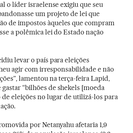
l o líder israelense exigiu que seu
bandonasse um projeto de lei que
ção de impostos àqueles que compram
asse a polêmica lei do Estado nação
diu levar o país para eleições
olheu agir com irresponsabilidade e não
ões”, lamentou na terça-feira Lapid,
 gastar “bilhões de shekels [moeda
 de eleições no lugar de utilizá-los para
ação.
promovida por Netanyahu afetaria 1,9