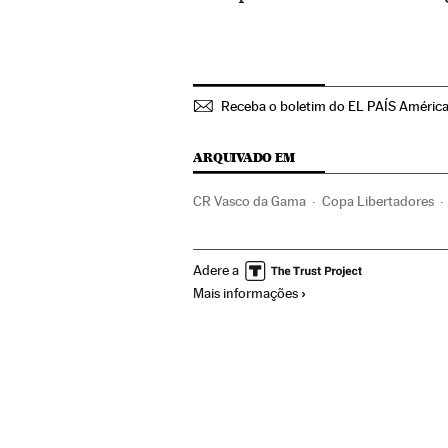
Receba o boletim do EL PAÍS Améric
ARQUIVADO EM
CR Vasco da Gama
Copa Libertadores
Campeonato Brasileiro
Opinião
Liga f
Adere a
América do Sul
América Latina
Compe
Mais informações
Reino Unido
Europa Ocidental
Europ