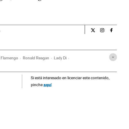
a
Opiniao El País Br
Opiniao El Pa
Opiniao 
Flamengo
Ronald Reagan
Lady Di
utebol
Futebol
Brasil
Times esportes
Si está interesado en licenciar este contenido,
tições
América
Esportes
Realeza
Gente
aquí
pinche
a