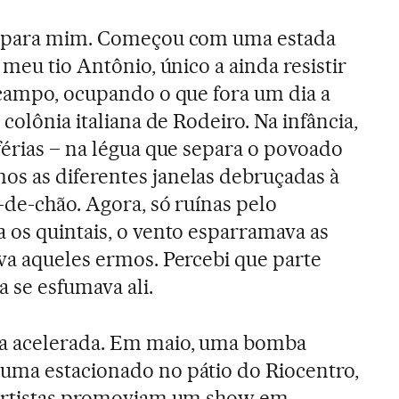
ho para mim. Começou com uma estada
 meu tio Antônio, único a ainda resistir
 campo, ocupando o que fora um dia a
 colônia italiana de Rodeiro. Na infância,
férias – na légua que separa o povoado
s as diferentes janelas debruçadas à
-de-chão. Agora, só ruínas pelo
 os quintais, o vento esparramava as
va aqueles ermos. Percebi que parte
 se esfumava ali.
ma acelerada. Em maio, uma bomba
uma estacionado no pátio do Riocentro,
 artistas promoviam um show em