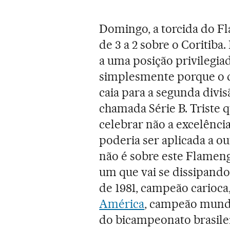
Domingo, a torcida do F
de 3 a 2 sobre o Coritiba
a uma posição privilegia
simplesmente porque o d
caia para a segunda divi
chamada Série B. Triste q
celebrar não a excelência
poderia ser aplicada a ou
não é sobre este Flameng
um que vai se dissipand
de 1981, campeão carioc
América
, campeão mundia
do bicampeonato brasilei