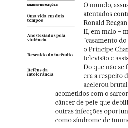
O mundo, assus
MAIS INFORMAÇÕES
atentados cont
Uma vida em dois
tempos
Ronald Reagan,
II, em maio – 
Anestesiados pela
“casamento do s
violência
o Príncipe Char
Rescaldo do incêndio
televisão e ass
Do que não se f
Reféns da
era a respeito
intolerância
acelerou bruta
acometidos com o sarcom
câncer de pele que debil
outras infecções oportuni
como síndrome de imunod