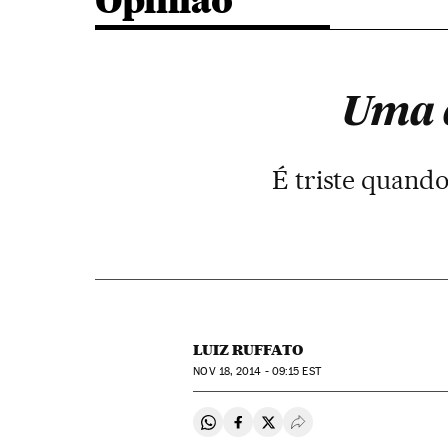
Opinião
Uma c
É triste quando
LUIZ RUFFATO
NOV
18, 2014 - 09:15
EST
Compartir en Whatsapp
Compartir en Facebook
Compartir en Twitter
Desplegar Redes Soci