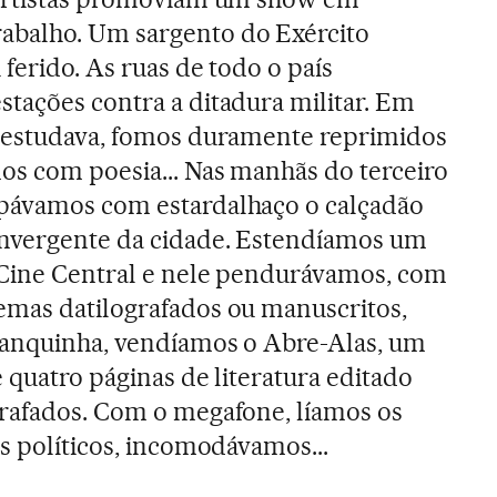
abalho. Um sargento do Exército
ferido. As ruas de todo o país
tações contra a ditadura militar. Em
o estudava, fomos duramente reprimidos
os com poesia... Nas manhãs do terceiro
pávamos com estardalhaço o calçadão
onvergente da cidade. Estendíamos um
 Cine Central e nele pendurávamos, com
emas datilografados ou manuscritos,
banquinha, vendíamos o Abre-Alas, um
 quatro páginas de literatura editado
grafados. Com o megafone, líamos os
os políticos, incomodávamos...