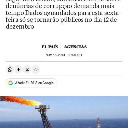
denúncias de corrupção demanda mais
tempo Dados aguardados para esta sexta-
feira só se tornarão públicos no dia 12 de
dezembro
EL PAÍS
AGENCIAS
NOV
13, 2014 - 19:08
EST
Compartir en Whatsapp
Compartir en Facebook
Compartir en Twitter
Desplegar Redes Sociales
Añadir EL PAÍS en Google