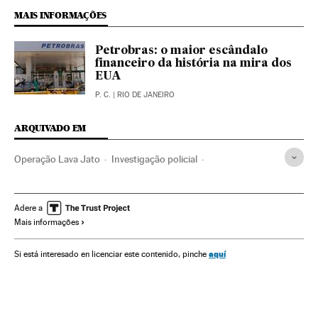
MAIS INFORMAÇÕES
Petrobras: o maior escândalo
financeiro da história na mira dos
EUA
P. C.
| RIO DE JANEIRO
ARQUIVADO EM
Operação Lava Jato
Investigação policial
Caso Petrobras
Subornos
Branqueamento dinheiro
Polícia Federal
Petrobras
Financiamento ilegal
Adere a
Mais informações
Escândalos políticos
Dinheiro negro
Corrupção política
Petróleo
Financiamento partidos
Delitos fiscais
Brasil
aquí
Si está interesado en licenciar este contenido, pinche
Corrupção
Partidos políticos
Polícia
Combustíveis fósseis
América Latina
América do Sul