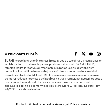
©
EDICIONES EL PAÍS
EL PAÍS BRASIL EN
EL PAÍS BRASI
EL PAÍS B
EL PA
EL PAÍS ejerce la oposición expresa frente al uso de sus obras y prestaciones en
la elaboración de revistas de prensa prevista en el artículo 32.1 del TRLPI;
también realiza la reserva expresa frente a la reproducción, distribución y
comunicación pública de sus trabajos y artículos sobre temas de actualidad
prevista en el artículo 33.1 del TRLPI; y, asimismo, realiza una reserva expresa
de las reproducciones y usos de las obras y otras prestaciones accesibles desde
este sitio web a medios de lectura mecánica u otros medios que resulten
adecuados a tal fin de conformidad con el artículo 67.3 del Real Decreto - ley
24/2021, de 2 de noviembre
Contacto
Venta de contenidos
Aviso legal
Política cookies