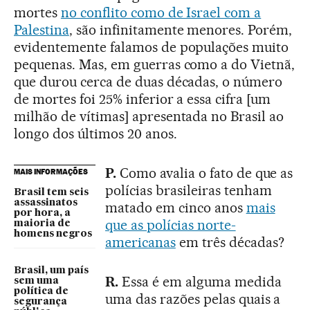
mortes
no conflito como de Israel com a
Palestina
, são infinitamente menores. Porém,
evidentemente falamos de populações muito
pequenas. Mas, em guerras como a do Vietnã,
que durou cerca de duas décadas, o número
de mortes foi 25% inferior a essa cifra [um
milhão de vítimas] apresentada no Brasil ao
longo dos últimos 20 anos.
P.
Como avalia o fato de que as
MAIS INFORMAÇÕES
polícias brasileiras tenham
Brasil tem seis
assassinatos
matado em cinco anos
mais
por hora, a
que as polícias norte-
maioria de
homens negros
americanas
em três décadas?
Brasil, um país
R.
Essa é em alguma medida
sem uma
política de
uma das razões pelas quais a
segurança