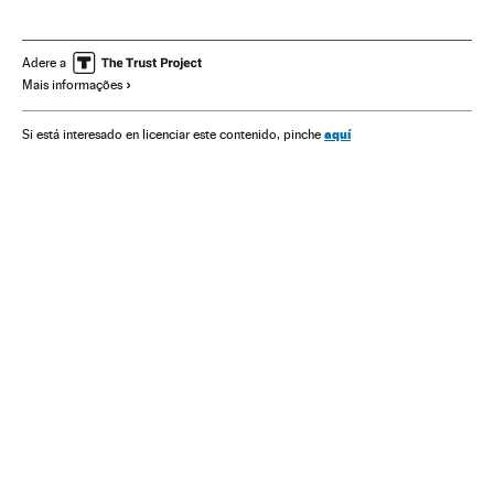
Brasil
Polícia
Sindicalismo
Problemas sociais
América do Sul
América Latina
Relações trabalhistas
Adere a
Mais informações
Força segurança
Acontecimentos
América
Delitos
Sociedade
Trabalho
Justiça
aquí
Si está interesado en licenciar este contenido, pinche