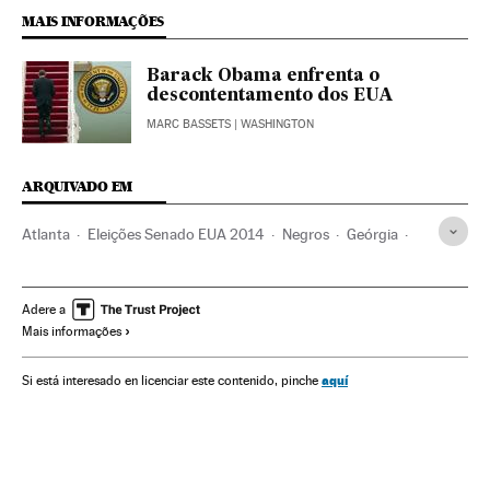
MAIS INFORMAÇÕES
Barack Obama enfrenta o
descontentamento dos EUA
MARC BASSETS
| WASHINGTON
ARQUIVADO EM
Atlanta
Eleições Senado EUA 2014
Negros
Geórgia
Eleições legislativas
Luisiana
Grupos sociais
Estados Unidos
América do Norte
Eleições
América
Adere a
Mais informações
Sociedade
Senado EEUU
Congresso Estados Unidos
Parlamento
Política
aquí
Si está interesado en licenciar este contenido, pinche