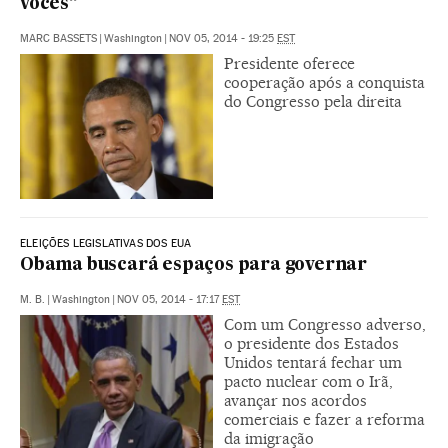
vocês”
MARC BASSETS
|
Washington
|
NOV 05, 2014 - 19:25
EST
Presidente oferece
cooperação após a conquista
do Congresso pela direita
ELEIÇÕES LEGISLATIVAS DOS EUA
Obama buscará espaços para governar
M. B.
|
Washington
|
NOV 05, 2014 - 17:17
EST
Com um Congresso adverso,
o presidente dos Estados
Unidos tentará fechar um
pacto nuclear com o Irã,
avançar nos acordos
comerciais e fazer a reforma
da imigração