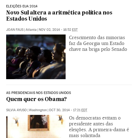
ELEIÇÕES EUA 2014
Novo Sul altera a aritmética política nos
Estados Unidos
JOAN FAUS
|
Atlanta
|
NOV 02, 2014 - 16:52
EST
Crescimento das minorias
faz da Georgia um Estado
chave na briga pelo Senado
AS PRESIDENCIAIS NOS ESTADOS UNIDOS
Quem quer os Obama?
SILVIA AYUSO
|
Washington
|
OCT 30, 2014 - 17:21
EDT
Os democratas evitam o
presidente antes das
eleições. A primeira-dama é
mais solicitada