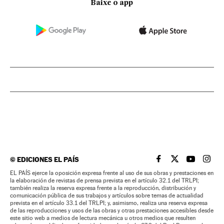
Baixe o app
©
EDICIONES EL PAÍS
EL PAÍS BRASIL EN
EL PAÍS BRASI
EL PAÍS B
EL PA
EL PAÍS ejerce la oposición expresa frente al uso de sus obras y prestaciones en
la elaboración de revistas de prensa prevista en el artículo 32.1 del TRLPI;
también realiza la reserva expresa frente a la reproducción, distribución y
comunicación pública de sus trabajos y artículos sobre temas de actualidad
prevista en el artículo 33.1 del TRLPI; y, asimismo, realiza una reserva expresa
de las reproducciones y usos de las obras y otras prestaciones accesibles desde
este sitio web a medios de lectura mecánica u otros medios que resulten