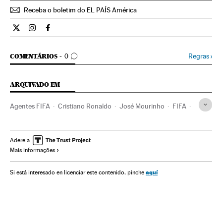
Receba o boletim do EL PAÍS América
Estilo El País Brasil en Twitter
Estilo El País Brasil en Instagram
Estilo El País Brasil en Facebook
COMENTÁRIOS
Regras
›
COMENTÁRIOS
0
ARQUIVADO EM
Agentes FIFA
Cristiano Ronaldo
José Mourinho
FIFA
Contratos
Jogadores
Esportistas
Emprego
Organizações desportivas
Gente
Sociedade
Trabalho
Adere a
Mais informações
Clubes futebol
Times esportes
Champions League 2014/2015
Champions League
aquí
Si está interesado en licenciar este contenido, pinche
Futebol
Competições
Esportes