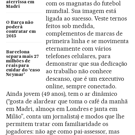
com os magnatas do futebol
aterrissa em
Madri
mundial. Sua imagem está
ligada ao sucesso. Veste ternos
O Barça não
feitos sob medida,
poderá
contratar em
complementos de marcas de
2015
primeira linha e se movimenta
eternamente com vários
Barcelona
telefones celulares, para
separa mais 27
milhões de
demonstrar que sua dedicação
reais para
ao trabalho não conhece
cuidar do ‘caso
Neymar’
descanso, que é um executivo
online, sempre conectado.
Ainda jovem (49 anos), tem o ar dinâmico
(“gosta de alardear que toma o café da manhã
em Madri, almoça em Londres e janta em
Milão”, conta um jornalista) e modos que lhe
permitem tratar com familiaridade os
jogadores: não age como pai-assessor, mas