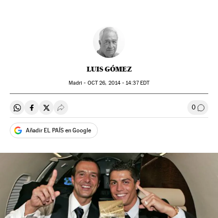
LUIS GÓMEZ
Madri -
OCT
26, 2014 - 14:37
EDT
0
Compartir en Whatsapp
Compartir en Facebook
Compartir en Twitter
Desplegar Redes Sociales
Comen
Añadir EL PAÍS en Google