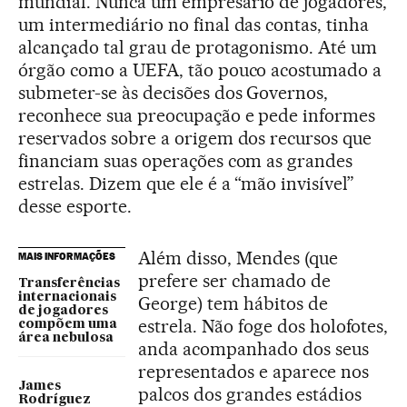
mundial. Nunca um empresário de jogadores,
um intermediário no final das contas, tinha
alcançado tal grau de protagonismo. Até um
órgão como a UEFA, tão pouco acostumado a
submeter-se às decisões dos Governos,
reconhece sua preocupação e pede informes
reservados sobre a origem dos recursos que
financiam suas operações com as grandes
estrelas. Dizem que ele é a “mão invisível”
desse esporte.
Além disso, Mendes (que
MAIS INFORMAÇÕES
prefere ser chamado de
Transferências
internacionais
George) tem hábitos de
de jogadores
estrela. Não foge dos holofotes,
compõem uma
área nebulosa
anda acompanhado dos seus
representados e aparece nos
James
palcos dos grandes estádios
Rodríguez