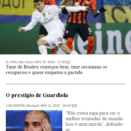
EL PAÍS
|
São Paulo
|
NOV 25, 2015 - 17:19
EST
Time de Benítez começou bem, time ucraniano se
recuperou e quase empatou a partida
O prestígio de Guardiola
LUIS MARTÍN
|
Munique
|
MAY 11, 2015 - 19:40
EDT
“Não estou aqui para ser o
melhor treinador do mundo.
Isso é uma merda”, defende-
se