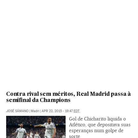
Contra rival sem méritos, Real Madrid passa à
semifinal da Champions
JOSÉ SÁMANO
|
Madri
|
APR 22, 2015 - 19:47
EDT
Gol de Chicharito liquida o
Atlético, que depositava suas
esperanças num golpe de
sorte