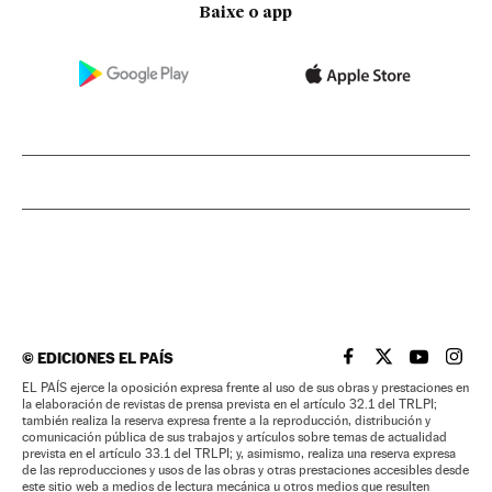
Baixe o app
©
EDICIONES EL PAÍS
EL PAÍS BRASIL EN
EL PAÍS BRASI
EL PAÍS B
EL PA
EL PAÍS ejerce la oposición expresa frente al uso de sus obras y prestaciones en
la elaboración de revistas de prensa prevista en el artículo 32.1 del TRLPI;
también realiza la reserva expresa frente a la reproducción, distribución y
comunicación pública de sus trabajos y artículos sobre temas de actualidad
prevista en el artículo 33.1 del TRLPI; y, asimismo, realiza una reserva expresa
de las reproducciones y usos de las obras y otras prestaciones accesibles desde
este sitio web a medios de lectura mecánica u otros medios que resulten