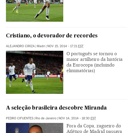
Cristiano, o devorador de recordes
ALEJANDRO CIRIZA
|
Madri
|
NOV 15, 2014 - 17:21
EST
O português se tornou o
maior artilheiro da história
da Eurocopa (incluindo
eliminatórias)
A seleção brasileira descobre Miranda
PEDRO CIFUENTES
|
Rio de Janeiro
|
NOV 14, 2014 - 18:30
EST
Fora da Copa, zagueiro do
Atlético de Madrid passava