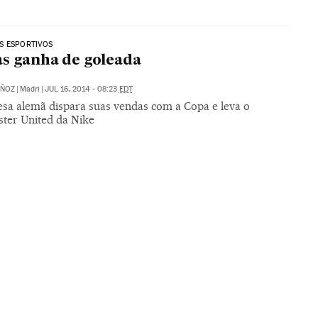
S ESPORTIVOS
s ganha de goleada
ÑOZ
|
Madri
|
JUL 16, 2014 - 08:23
EDT
sa alemã dispara suas vendas com a Copa e leva o
ter United da Nike