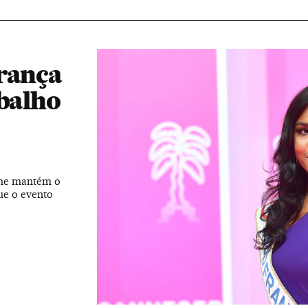
França
abalho
sme mantém o
ue o evento