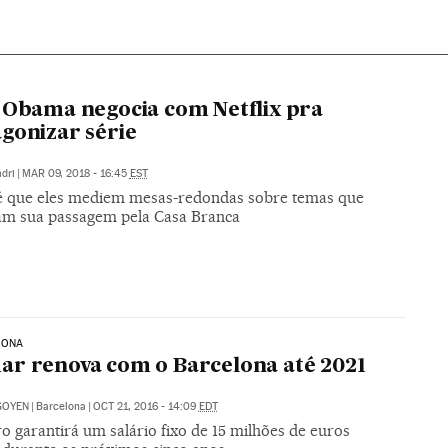
 Obama negocia com Netflix pra
gonizar série
dri
|
MAR 09, 2018 - 16:45
EST
 é que eles mediem mesas-redondas sobre temas que
m sua passagem pela Casa Branca
LONA
r renova com o Barcelona até 2021
IGOYEN
|
Barcelona
|
OCT 21, 2016 - 14:09
EDT
ro garantirá um salário fixo de 15 milhões de euros