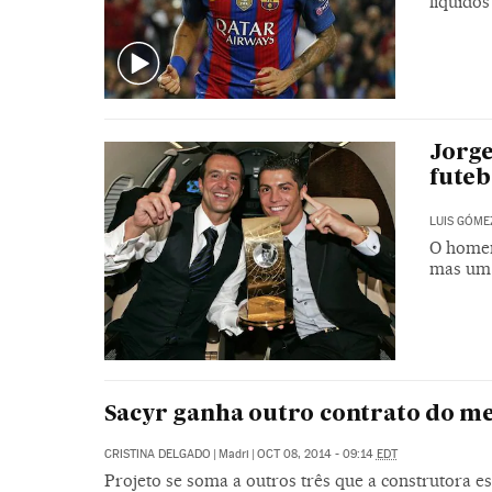
líquido
Jorge
futeb
LUIS GÓME
O homem
mas um 
Sacyr ganha outro contrato do met
CRISTINA DELGADO
|
Madri
|
OCT 08, 2014 - 09:14
EDT
Projeto se soma a outros três que a construtora e