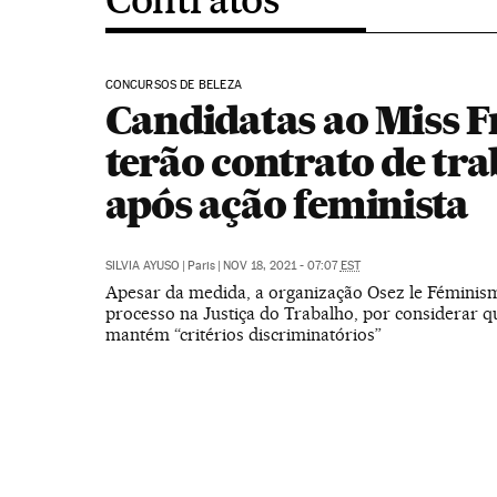
CONCURSOS DE BELEZA
Candidatas ao Miss 
terão contrato de tr
após ação feminista
SILVIA AYUSO
|
Paris
|
NOV 18, 2021 - 07:07
EST
Apesar da medida, a organização Osez le Fémini
processo na Justiça do Trabalho, por considerar q
mantém “critérios discriminatórios”