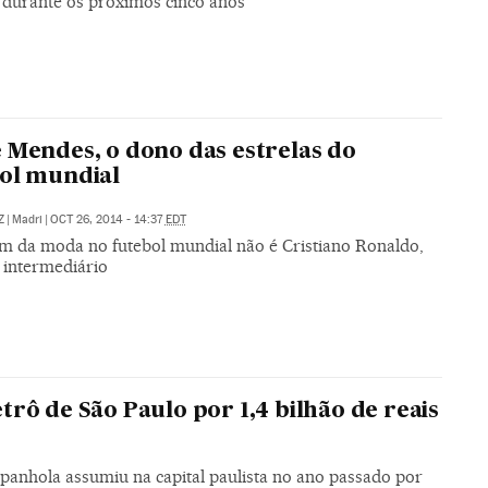
s durante os próximos cinco anos
 Mendes, o dono das estrelas do
ol mundial
Z
|
Madri
|
OCT 26, 2014 - 14:37
EDT
 da moda no futebol mundial não é Cristiano Ronaldo,
intermediário
rô de São Paulo por 1,4 bilhão de reais
spanhola assumiu na capital paulista no ano passado por