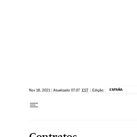
Pular para o conteúdo
ESPAÑA
Nov 18, 2021
|
Atualizado 07:07
EST
|
Edição:
Contratos