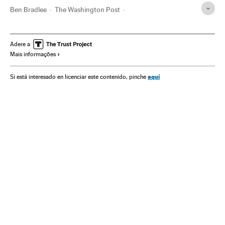
Ben Bradlee
The Washington Post
Jornalismo investigação
Jornalismo civil
Jornalismo
Estados Unidos
Imprensa
América do Norte
América
Adere a
Mais informações
Meios comunicação
Sociedade
Comunicação
aquí
Si está interesado en licenciar este contenido, pinche