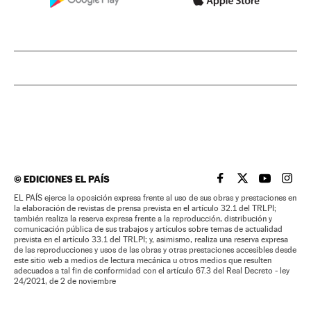
©
EDICIONES EL PAÍS
EL PAÍS BRASIL EN
EL PAÍS BRASI
EL PAÍS B
EL PA
EL PAÍS ejerce la oposición expresa frente al uso de sus obras y prestaciones en
la elaboración de revistas de prensa prevista en el artículo 32.1 del TRLPI;
también realiza la reserva expresa frente a la reproducción, distribución y
comunicación pública de sus trabajos y artículos sobre temas de actualidad
prevista en el artículo 33.1 del TRLPI; y, asimismo, realiza una reserva expresa
de las reproducciones y usos de las obras y otras prestaciones accesibles desde
este sitio web a medios de lectura mecánica u otros medios que resulten
adecuados a tal fin de conformidad con el artículo 67.3 del Real Decreto - ley
24/2021, de 2 de noviembre