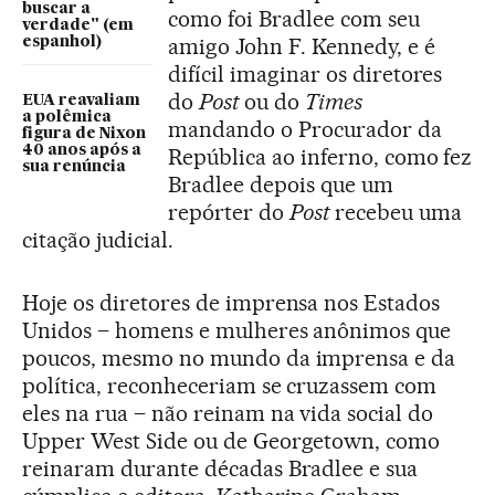
buscar a
como foi Bradlee com seu
verdade" (em
amigo John F. Kennedy, e é
espanhol)
difícil imaginar os diretores
do
Post
ou do
Times
EUA reavaliam
a polêmica
mandando o Procurador da
figura de Nixon
40 anos após a
República ao inferno, como fez
sua renúncia
Bradlee depois que um
repórter do
Post
recebeu uma
citação judicial.
Hoje os diretores de imprensa nos Estados
Unidos – homens e mulheres anônimos que
poucos, mesmo no mundo da imprensa e da
política, reconheceriam se cruzassem com
eles na rua – não reinam na vida social do
Upper West Side ou de Georgetown, como
reinaram durante décadas Bradlee e sua