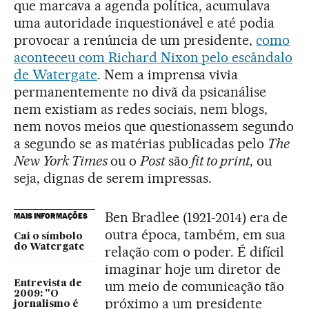
que marcava a agenda política, acumulava
uma autoridade inquestionável e até podia
provocar a renúncia de um presidente,
como
aconteceu com Richard Nixon pelo escândalo
de Watergate
. Nem a imprensa vivia
permanentemente no divã da psicanálise
nem existiam as redes sociais, nem blogs,
nem novos meios que questionassem segundo
a segundo se as matérias publicadas pelo
The
New York Times
ou o
Post
são
fit to print
, ou
seja, dignas de serem impressas.
Ben Bradlee (1921-2014) era de
MAIS INFORMAÇÕES
outra época, também, em sua
Cai o símbolo
do Watergate
relação com o poder. É difícil
imaginar hoje um diretor de
um meio de comunicação tão
Entrevista de
2009: "O
próximo a um presidente
jornalismo é