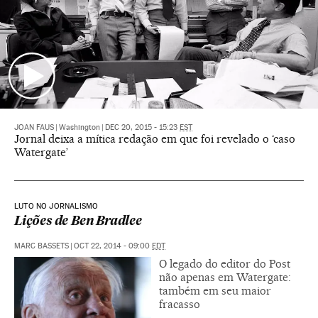
JOAN FAUS
|
Washington
|
DEC 20, 2015 - 15:23
EST
Jornal deixa a mítica redação em que foi revelado o ‘caso
Watergate’
LUTO NO JORNALISMO
Lições de Ben Bradlee
MARC BASSETS
|
OCT 22, 2014 - 09:00
EDT
O legado do editor do Post
não apenas em Watergate:
também em seu maior
fracasso