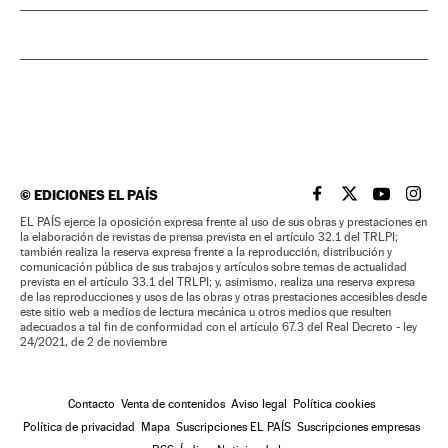
©
EDICIONES EL PAÍS
EL PAÍS BRASIL EN
EL PAÍS BRASI
EL PAÍS B
EL PA
EL PAÍS ejerce la oposición expresa frente al uso de sus obras y prestaciones en
la elaboración de revistas de prensa prevista en el artículo 32.1 del TRLPI;
también realiza la reserva expresa frente a la reproducción, distribución y
comunicación pública de sus trabajos y artículos sobre temas de actualidad
prevista en el artículo 33.1 del TRLPI; y, asimismo, realiza una reserva expresa
de las reproducciones y usos de las obras y otras prestaciones accesibles desde
este sitio web a medios de lectura mecánica u otros medios que resulten
adecuados a tal fin de conformidad con el artículo 67.3 del Real Decreto - ley
24/2021, de 2 de noviembre
Contacto
Venta de contenidos
Aviso legal
Política cookies
Política de privacidad
Mapa
Suscripciones EL PAÍS
Suscripciones empresas