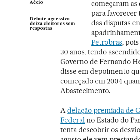
começaram as c
Aécio
para favorecer
Debate agressivo
das disputas en
deixa eleitores sem
respostas
apadrinhament
Petrobras
, pois
30 anos, tendo ascendi
Governo de Fernando Hen
disse em depoimento que
começado em 2004 quand
Abastecimento.
A
delação premiada de Co
Federal
no Estado do Para
tenta descobrir os desvi
agosto ele vem prestand