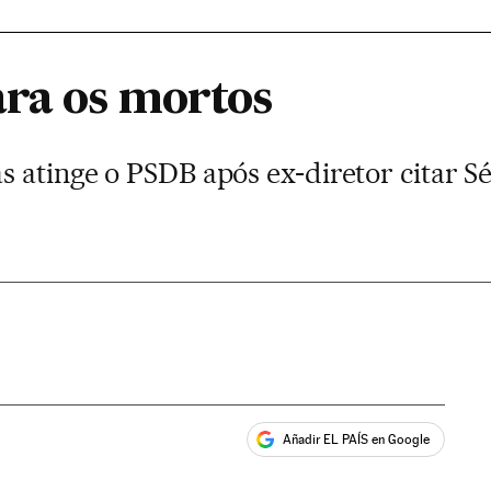
ara os mortos
s atinge o PSDB após ex-diretor citar S
Añadir EL PAÍS en Google
ales