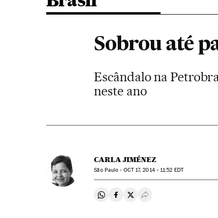
Brasil
Sobrou até p
Escândalo na Petrobra
neste ano
CARLA JIMÉNEZ
São Paulo -
OCT
17, 2014 - 11:52
EDT
Compartir en Whatsapp
Compartir en Facebook
Compartir en Twitter
Desplegar Redes Soci