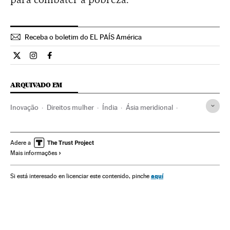
Receba o boletim do EL PAÍS América
Internacional El País Brasil en Twitter
Internacional El País Brasil en Instagram
Internacional El País Brasil en Facebook
ARQUIVADO EM
Inovação
Direitos mulher
Índia
Ásia meridional
Água
Mulheres
Ásia
Sociedade
Meio ambiente
Planeta Futuro
Adere a
Mais informações
aquí
Si está interesado en licenciar este contenido, pinche