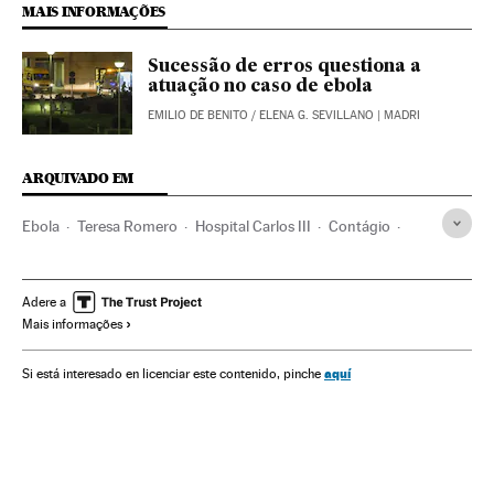
MAIS INFORMAÇÕES
Sucessão de erros questiona a
atuação no caso de ebola
EMILIO DE BENITO
/
ELENA G. SEVILLANO
| MADRI
ARQUIVADO EM
Ebola
Teresa Romero
Hospital Carlos III
Contágio
Epidemia
Transmissão doenças
Hospitais
Pessoal sanitário
Espanha
Doenças infecciosas
Adere a
Mais informações
Assistência sanitária
Previdência
Doenças
Medicina
Saúde
aquí
Si está interesado en licenciar este contenido, pinche