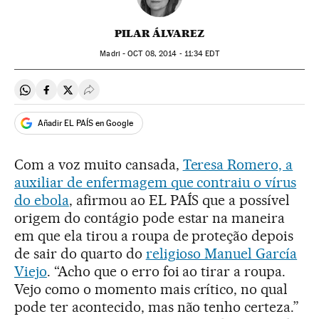
PILAR ÁLVAREZ
Madri -
OCT
08, 2014 - 11:34
EDT
Compartir en Whatsapp
Compartir en Facebook
Compartir en Twitter
Desplegar Redes Sociales
Añadir EL PAÍS en Google
Com a voz muito cansada,
Teresa Romero, a
auxiliar de enfermagem que contraiu o vírus
do ebola
, afirmou ao EL PAÍS que a possível
origem do contágio pode estar na maneira
em que ela tirou a roupa de proteção depois
de sair do quarto do
religioso Manuel García
Viejo
. “Acho que o erro foi ao tirar a roupa.
Vejo como o momento mais crítico, no qual
pode ter acontecido, mas não tenho certeza.”