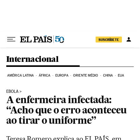
Pular para o conteúdo
SUSCRÍBETE
Internacional
AMÉRICA LATINA
ÁFRICA
EUROPA
ORIENTE MÉDIO
CHINA
EUA
EBOLA
A enfermeira infectada:
“Acho que o erro aconteceu
ao tirar o uniforme”
Teresa Romero explica ao EL PAÍS, em