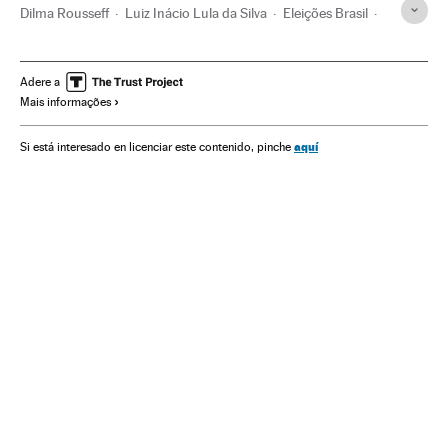
Dilma Rousseff
Luiz Inácio Lula da Silva
Eleições Brasil
Partido dos Trabalhadores
Presidente Brasil
Candidaturas políticas
Eleições presidenciais
Brasil
Adere a
Mais informações
Partidos políticos
Presidência Brasil
Eleições
América do Sul
América Latina
Governo Brasil
aquí
Si está interesado en licenciar este contenido, pinche
América
Governo
Política
Administração Estado
Administração pública
Eleições 2014