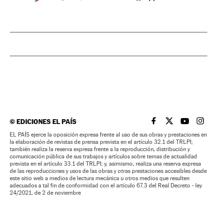
©
EDICIONES EL PAÍS
EL PAÍS BRASIL EN
EL PAÍS BRASI
EL PAÍS B
EL PA
EL PAÍS ejerce la oposición expresa frente al uso de sus obras y prestaciones en
la elaboración de revistas de prensa prevista en el artículo 32.1 del TRLPI;
también realiza la reserva expresa frente a la reproducción, distribución y
comunicación pública de sus trabajos y artículos sobre temas de actualidad
prevista en el artículo 33.1 del TRLPI; y, asimismo, realiza una reserva expresa
de las reproducciones y usos de las obras y otras prestaciones accesibles desde
este sitio web a medios de lectura mecánica u otros medios que resulten
adecuados a tal fin de conformidad con el artículo 67.3 del Real Decreto - ley
24/2021, de 2 de noviembre