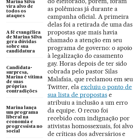
do eleitorado, porém, foram
Marina Silva
vira alvo de
as polêmicas já durante a
todos os
campanha oficial. A primeira
ataques
delas foi a retirada de uma das
propostas que mais havia
A fé evangélica
de Marina Silva
chamado a atenção em seu
gera dúvidas
programa de governo: o apoio
sobre sua
candidatura
à legalização do casamento
gay. Horas depois de ter sido
Candidata-
cobrada pelo pastor Silas
surpresa,
Marina é vítima
Malafaia, que reclamou em seu
de suas
Twitter, ela
excluiu o ponto de
próprias
contradições
sua lista de propostas
e
atribuiu a inclusão a um erro
Marina lança
da equipe. O recuo foi
um programa
recebido com indignação por
liberal na
economia e
ativistas homossexuais, foi alvo
progressista no
social
de críticas dos adversários e