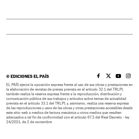
©
EDICIONES EL PAÍS
EL PAÍS BRASIL EN
EL PAÍS BRASI
EL PAÍS B
EL PA
EL PAÍS ejerce la oposición expresa frente al uso de sus obras y prestaciones en
la elaboración de revistas de prensa prevista en el artículo 32.1 del TRLPI;
también realiza la reserva expresa frente a la reproducción, distribución y
comunicación pública de sus trabajos y artículos sobre temas de actualidad
prevista en el artículo 33.1 del TRLPI; y, asimismo, realiza una reserva expresa
de las reproducciones y usos de las obras y otras prestaciones accesibles desde
este sitio web a medios de lectura mecánica u otros medios que resulten
adecuados a tal fin de conformidad con el artículo 67.3 del Real Decreto - ley
24/2021, de 2 de noviembre