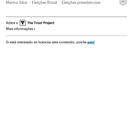
Marina Silva
Eleições Brasil
Eleições presidenciais
Brasil
Eleições
América do Sul
América Latina
Governo Brasil
América
Governo
Política
Adere a
Mais informações
Administração Estado
Administração pública
Eleições 2014
Silas Malafaia
aquí
Si está interesado en licenciar este contenido, pinche