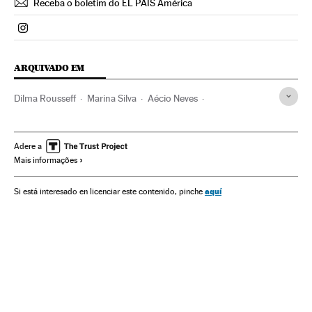
Receba o boletim do EL PAÍS América
Politica El País Brasil en Instagram
ARQUIVADO EM
Dilma Rousseff
Marina Silva
Aécio Neves
Pesquisas eleitorais
Eleições Brasil
Presidente Brasil
Eleições presidenciais
Brasil
Presidência Brasil
Adere a
Mais informações
Eleições
América do Sul
América Latina
Governo Brasil
América
Governo
aquí
Si está interesado en licenciar este contenido, pinche
Administração Estado
Administração pública
Eleições 2014
Eduardo Jorge
Partido dos Trabalhadores
Partidos políticos
Política