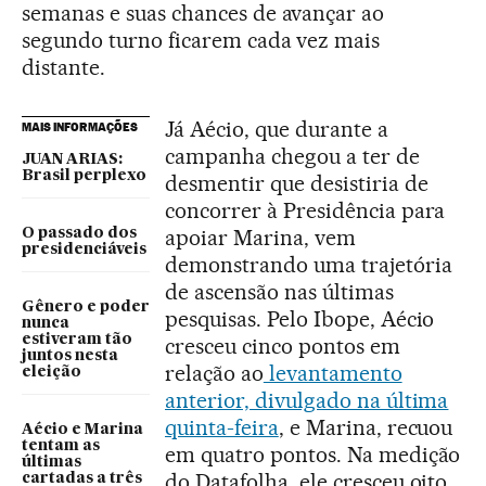
semanas e suas chances de avançar ao
segundo turno ficarem cada vez mais
distante.
Já Aécio, que durante a
MAIS INFORMAÇÕES
campanha chegou a ter de
JUAN ARIAS:
Brasil perplexo
desmentir que desistiria de
concorrer à Presidência para
apoiar Marina, vem
O passado dos
presidenciáveis
demonstrando uma trajetória
de ascensão nas últimas
Gênero e poder
pesquisas. Pelo Ibope, Aécio
nunca
estiveram tão
cresceu cinco pontos em
juntos nesta
relação ao
levantamento
eleição
anterior, divulgado na última
quinta-feira
, e Marina, recuou
Aécio e Marina
tentam as
em quatro pontos. Na medição
últimas
do Datafolha, ele cresceu oito
cartadas a três