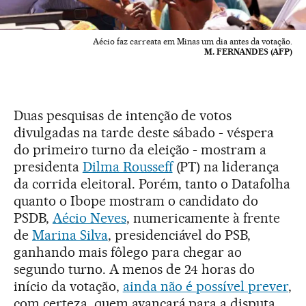
Aécio faz carreata em Minas um dia antes da votação.
M. FERNANDES (AFP)
Duas pesquisas de intenção de votos
divulgadas na tarde deste sábado - véspera
do primeiro turno da eleição - mostram a
presidenta
Dilma Rousseff
(PT) na liderança
da corrida eleitoral. Porém, tanto o Datafolha
quanto o Ibope mostram o candidato do
PSDB,
Aécio Neves
, numericamente à frente
de
Marina Silva
, presidenciável do PSB,
ganhando mais fôlego para chegar ao
segundo turno. A menos de 24 horas do
início da votação,
ainda não é possível prever
,
com certeza, quem avançará para a disputa