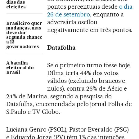
dias das
pontos percentuais desde
o dia
eleições
26 de setembro
, enquanto a
adversária oscilou
Brasileiro quer
mudanças, mas
negativamente em três pontos.
deve dar
segunda chance
a 13
Datafolha
governadores
A batalha
Se o primeiro turno fosse hoje,
eleitoral do
Dilma teria 44% dos votos
Brasil
válidos (excluindo brancos e
nulos), contra 26% de Aécio e
24% de Marina, segundo a pesquisa do
Datafolha, encomendada pelo jornal Folha de
S.Paulo e TV Globo.
Luciana Genro (PSOL), Pastor Everaldo (PSC)
e Eduardo Jorge (PV) têm 1% das intenções