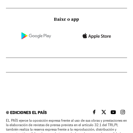
Baixe o app
©
EDICIONES EL PAÍS
EL PAÍS BRASIL EN
EL PAÍS BRASI
EL PAÍS B
EL PA
EL PAÍS ejerce la oposición expresa frente al uso de sus obras y prestaciones en
la elaboración de revistas de prensa prevista en el artículo 32.1 del TRLPI;
también realiza la reserva expresa frente a la reproducción, distribución y