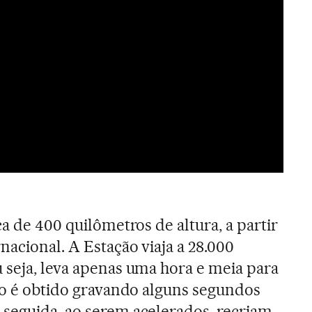
ca de 400 quilômetros de altura, a partir
nacional. A Estação viaja a 28.000
 seja, leva apenas uma hora e meia para
ito é obtido gravando alguns segundos
seguida, ao serem acelerados, recriam