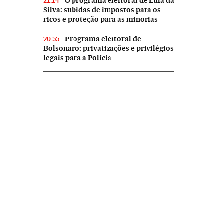
O programa eleitoral de Lula da
21:14
Silva: subidas de impostos para os
ricos e proteção para as minorias
Programa eleitoral de
20:55
Bolsonaro: privatizações e privilégios
legais para a Polícia