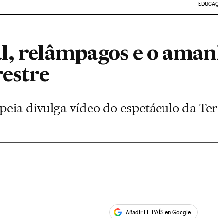
EDUCA
l, relâmpagos e o aman
restre
peia divulga vídeo do espetáculo da Ter
Añadir EL PAÍS en Google
ales