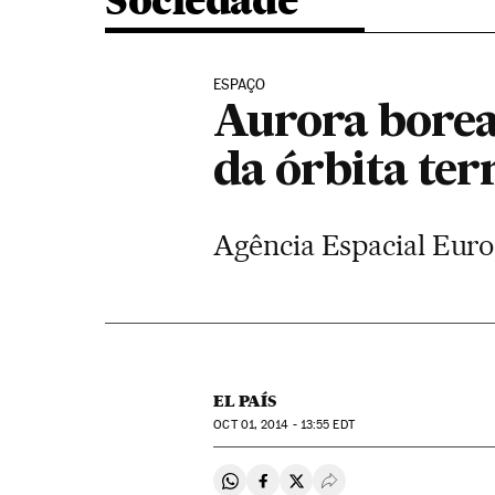
Sociedade
ESPAÇO
Aurora borea
da órbita ter
Agência Espacial Euro
EL PAÍS
OCT
01, 2014 - 13:55
EDT
Compartir en Whatsapp
Compartir en Facebook
Compartir en Twitter
Desplegar Redes Soci