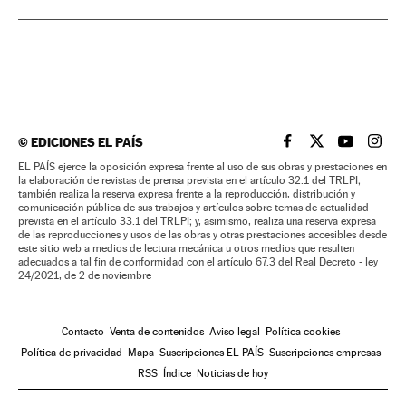
©
EDICIONES EL PAÍS
EL PAÍS BRASIL EN
EL PAÍS BRASI
EL PAÍS B
EL PA
EL PAÍS ejerce la oposición expresa frente al uso de sus obras y prestaciones en
la elaboración de revistas de prensa prevista en el artículo 32.1 del TRLPI;
también realiza la reserva expresa frente a la reproducción, distribución y
comunicación pública de sus trabajos y artículos sobre temas de actualidad
prevista en el artículo 33.1 del TRLPI; y, asimismo, realiza una reserva expresa
de las reproducciones y usos de las obras y otras prestaciones accesibles desde
este sitio web a medios de lectura mecánica u otros medios que resulten
adecuados a tal fin de conformidad con el artículo 67.3 del Real Decreto - ley
24/2021, de 2 de noviembre
Contacto
Venta de contenidos
Aviso legal
Política cookies
Política de privacidad
Mapa
Suscripciones EL PAÍS
Suscripciones empresas
RSS
Índice
Noticias de hoy