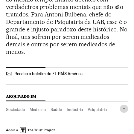
verdadeiros problemas mentais que não são
tratados. Para Antoni Bulbena, chefe do
Departamento de Psiquiatria da UAB, esse é o
grande e injusto paradoxo deste histórico. No
final, uns sofrem por serem medicados
demais e outros por serem medicados de
menos.
Receba o boletim do EL PAÍS América
ARQUIVADO EM
Sociedade
Medicina
Saúde
Indústria
Psiquiatria
Antidepressivos
Medicamentos
Doenças mentais
Indústria farmacêutica
Farmácia
Problemas sociais
Adere a