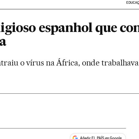
EDUCA
igioso espanhol que con
a
traiu o vírus na África, onde trabalhav
Añadir EL PAÍS en Google