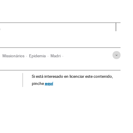
a
Missionários
Epidemia
Madri
osas
Espanha
Doenças
Acontecimentos
Medicina
Si está interesado en licenciar este contenido,
ião
aquí
pinche