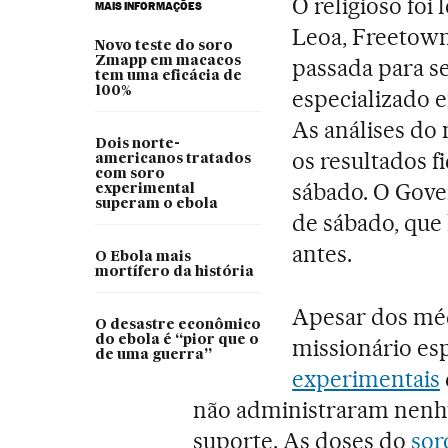
O religioso foi
MAIS INFORMAÇÕES
Leoa, Freetown
Novo teste do soro
Zmapp em macacos
passada para s
tem uma eficácia de
100%
especializado 
As análises do 
Dois norte-
os resultados 
americanos tratados
com soro
sábado. O Gove
experimental
superam o ebola
de sábado, que
antes.
O Ebola mais
mortífero da história
Apesar dos méd
O desastre econômico
do ebola é “pior que o
missionário es
de uma guerra”
experimentais
não administraram nenhu
suporte. As doses do
sor