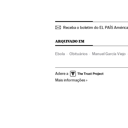
Receba o boletim do EL PAÍS Améric
ARQUIVADO EM
Ebola
Obituários
Manuel García Viejo
Comunidade de Madrid
Doenças infecci
Adere a
Sociedade
Saúde
Cristianismo
Relig
Mais informações