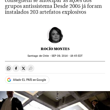
conseguem se antecipar às ações dos
grupos antissistema Desde 2005 já foram
instalados 203 artefatos explosivos
ROCÍO MONTES
Santiago de Chile -
SEP
09, 2014 - 19:45
EDT
Compartir en Whatsapp
Compartir en Facebook
Compartir en Twitter
Desplegar Redes Sociales
Añadir EL PAÍS en Google