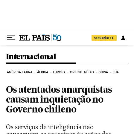
Pular para o conteúdo
SUSCRÍBETE
Internacional
AMÉRICA LATINA
ÁFRICA
EUROPA
ORIENTE MÉDIO
CHINA
EUA
Os atentados anarquistas
causam inquietação no
Governo chileno
Os serviços de inteligência não