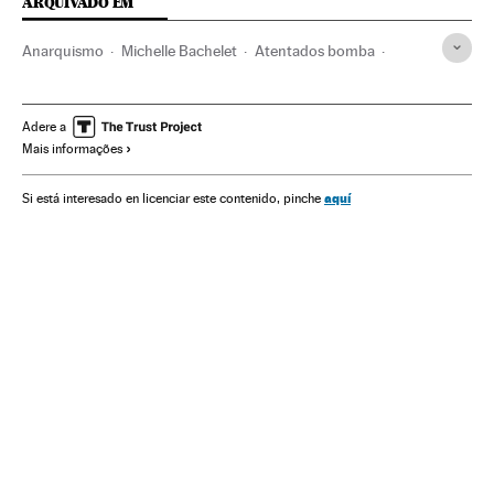
ARQUIVADO EM
Anarquismo
Michelle Bachelet
Atentados bomba
Chile
Atentados terroristas
América do Sul
América Latina
Ideologias
América
Terrorismo
Adere a
Mais informações
Política
aquí
Si está interesado en licenciar este contenido, pinche