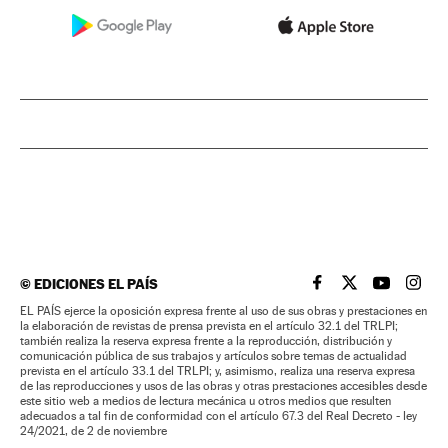
©
EDICIONES EL PAÍS
EL PAÍS BRASIL EN
EL PAÍS BRASI
EL PAÍS B
EL PA
EL PAÍS ejerce la oposición expresa frente al uso de sus obras y prestaciones en
la elaboración de revistas de prensa prevista en el artículo 32.1 del TRLPI;
también realiza la reserva expresa frente a la reproducción, distribución y
comunicación pública de sus trabajos y artículos sobre temas de actualidad
prevista en el artículo 33.1 del TRLPI; y, asimismo, realiza una reserva expresa
de las reproducciones y usos de las obras y otras prestaciones accesibles desde
este sitio web a medios de lectura mecánica u otros medios que resulten
adecuados a tal fin de conformidad con el artículo 67.3 del Real Decreto - ley
24/2021, de 2 de noviembre