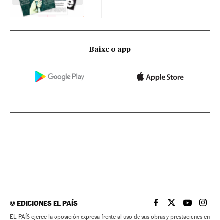
Baixe o app
©
EDICIONES EL PAÍS
EL PAÍS BRASIL EN
EL PAÍS BRASI
EL PAÍS B
EL PA
EL PAÍS ejerce la oposición expresa frente al uso de sus obras y prestaciones en