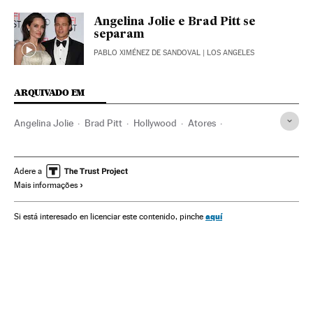
Angelina Jolie e Brad Pitt se
separam
PABLO XIMÉNEZ DE SANDOVAL
| LOS ANGELES
ARQUIVADO EM
Angelina Jolie
Brad Pitt
Hollywood
Atores
Casamento
Cinema dos Estados Unidos
Família
Indústria Cinematográfica
Gente
Cinema
Casal
Adere a
Mais informações
Sociedade
aquí
Si está interesado en licenciar este contenido, pinche