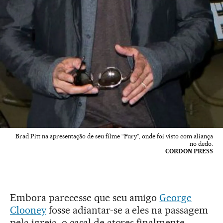
Brad Pitt na apresentação de seu filme “Fury”, onde foi visto com aliança
no dedo.
CORDON PRESS
Embora parecesse que seu amigo
George
Clooney
fosse adiantar-se a eles na passagem
pela igreja, o casal de atores finalmente