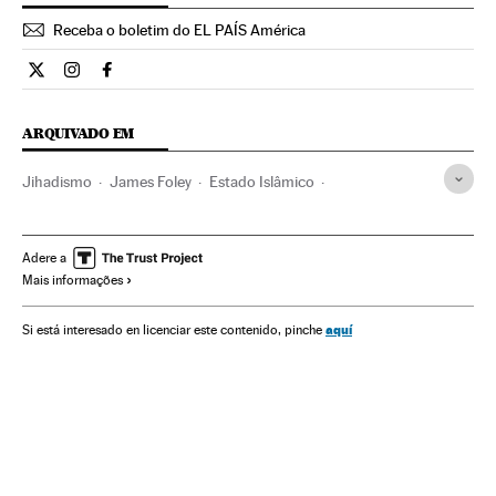
Receba o boletim do EL PAÍS América
Internacional El País Brasil en Twitter
Internacional El País Brasil en Instagram
Internacional El País Brasil en Facebook
ARQUIVADO EM
Jihadismo
James Foley
Estado Islâmico
Conflito Sunitas e Xiitas
Jornalistas
Islã
terrorismo islâmico
Jornalismo
Estados Unidos
Adere a
Mais informações
Grupos terroristas
América do Norte
Gente
Terrorismo
Conflitos
América
Meios comunicação
aquí
Si está interesado en licenciar este contenido, pinche
Religião
Sociedade
Comunicação