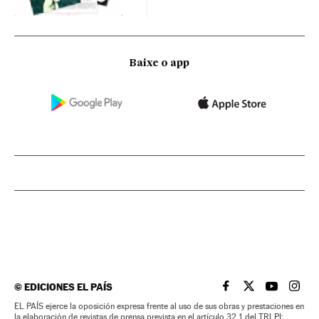
Baixe o app
©
EDICIONES EL PAÍS
EL PAÍS BRASIL EN
EL PAÍS BRASI
EL PAÍS B
EL PA
EL PAÍS ejerce la oposición expresa frente al uso de sus obras y prestaciones en
la elaboración de revistas de prensa prevista en el artículo 32.1 del TRLPI;