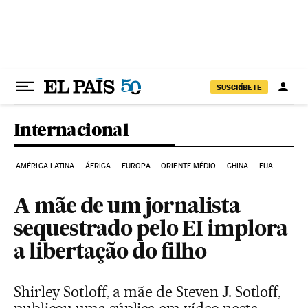
Pular para o conteúdo
SUSCRÍBETE
Internacional
AMÉRICA LATINA
ÁFRICA
EUROPA
ORIENTE MÉDIO
CHINA
EUA
A mãe de um jornalista
sequestrado pelo EI implora
a libertação do filho
Shirley Sotloff, a mãe de Steven J. Sotloff,