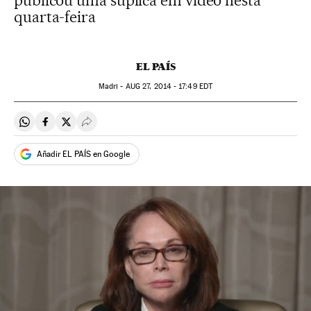
publicou uma súplica em vídeo nesta
quarta-feira
EL PAÍS
Madri -
AUG
27, 2014 - 17:49
EDT
Compartir en Whatsapp
Compartir en Facebook
Compartir en Twitter
Desplegar Redes Sociales
Añadir EL PAÍS en Google