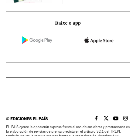
Baixe o app
©
EDICIONES EL PAÍS
EL PAÍS BRASIL EN
EL PAÍS BRASI
EL PAÍS B
EL PA
EL PAÍS ejerce la oposición expresa frente al uso de sus obras y prestaciones en
la elaboración de revistas de prensa prevista en el artículo 32.1 del TRLPI;
también realiza la reserva expresa frente a la reproducción, distribución y