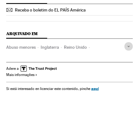
Receba o boletim do EL PAÍS América
ARQUIVADO EM
Abuso menores
Inglaterra
Reino Unido
Agressões sexuais
Europa Ocidental
Europa
Abusos sexuais
Crimes sexuais
Delitos
Justiça
Adere a
Mais informações
Menores
Grupos sociais
Sociedade
Violencia sexual
aquí
Si está interesado en licenciar este contenido, pinche