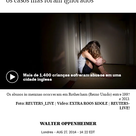
os casos mas foram ignorados
Mais de 1.400 crianças sofreram abusos em uma
cidade inglesa
Os abusos às meninas ocorreram em Rotherham (Reino Unido) entre 1997
e 2013.
Foto:
REUTERS_LIVE
|
Vídeo:
EXTRA ROOS KOOLE | REUTERS-
LIVE!
WALTER OPPENHEIMER
Londres -
AUG
27, 2014 - 14:22
EDT