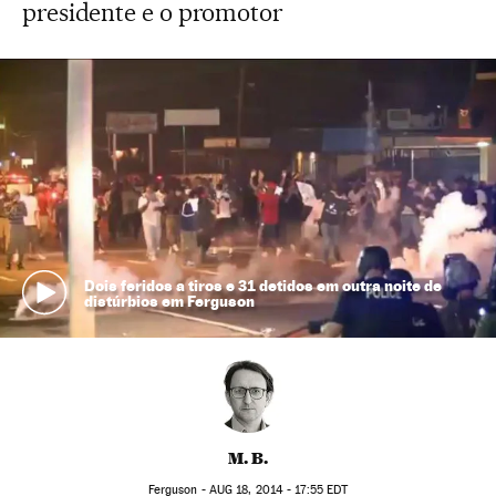
presidente e o promotor
Dois feridos a tiros e 31 detidos em outra noite de
distúrbios em Ferguson
M. B.
Ferguson -
AUG
18, 2014 - 17:55
EDT