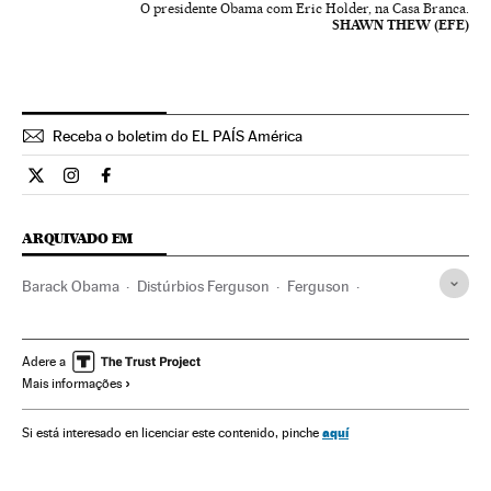
O presidente Obama com Eric Holder, na Casa Branca.
SHAWN THEW (EFE)
Receba o boletim do EL PAÍS América
Internacional El País Brasil en Twitter
Internacional El País Brasil en Instagram
Internacional El País Brasil en Facebook
ARQUIVADO EM
Barack Obama
Distúrbios Ferguson
Ferguson
Distúrbios raciais
Michael Brown
Afro-Americanos
Distúrbios
Violência racial
Missouri
Adere a
Mais informações
Afrodescendentes
Estados Unidos
Conflitos raciais
Violência
Racismo
América do Norte
Negros
aquí
Si está interesado en licenciar este contenido, pinche
Discriminação
Grupos sociais
Delitos ódio