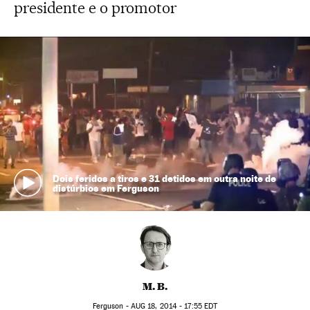
presidente e o promotor
Dois feridos a tiros e 31 detidos em outra noite de
distúrbios em Ferguson
M. B.
Ferguson -
AUG
18, 2014 - 17:55
EDT