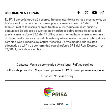
©
EDICIONES EL PAÍS
EL PAÍS BRASIL EN
EL PAÍS BRASI
EL PAÍS B
EL PA
EL PAÍS ejerce la oposición expresa frente al uso de sus obras y prestaciones en
la elaboración de revistas de prensa prevista en el artículo 32.1 del TRLPI;
también realiza la reserva expresa frente a la reproducción, distribución y
comunicación pública de sus trabajos y artículos sobre temas de actualidad
prevista en el artículo 33.1 del TRLPI; y, asimismo, realiza una reserva expresa
de las reproducciones y usos de las obras y otras prestaciones accesibles desde
este sitio web a medios de lectura mecánica u otros medios que resulten
adecuados a tal fin de conformidad con el artículo 67.3 del Real Decreto - ley
24/2021, de 2 de noviembre
Contacto
Venta de contenidos
Aviso legal
Política cookies
Política de privacidad
Mapa
Suscripciones EL PAÍS
Suscripciones empresas
RSS
Índice
Noticias de hoy
Webs de PRISA