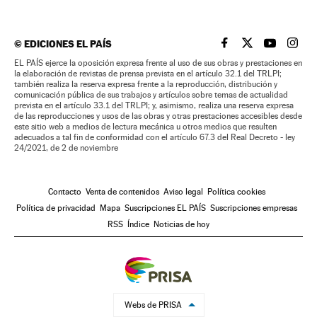
©
EDICIONES EL PAÍS
EL PAÍS BRASIL EN
EL PAÍS BRASI
EL PAÍS B
EL PA
EL PAÍS ejerce la oposición expresa frente al uso de sus obras y prestaciones en
la elaboración de revistas de prensa prevista en el artículo 32.1 del TRLPI;
también realiza la reserva expresa frente a la reproducción, distribución y
comunicación pública de sus trabajos y artículos sobre temas de actualidad
prevista en el artículo 33.1 del TRLPI; y, asimismo, realiza una reserva expresa
de las reproducciones y usos de las obras y otras prestaciones accesibles desde
este sitio web a medios de lectura mecánica u otros medios que resulten
adecuados a tal fin de conformidad con el artículo 67.3 del Real Decreto - ley
24/2021, de 2 de noviembre
Contacto
Venta de contenidos
Aviso legal
Política cookies
Política de privacidad
Mapa
Suscripciones EL PAÍS
Suscripciones empresas
RSS
Índice
Noticias de hoy
Webs de PRISA