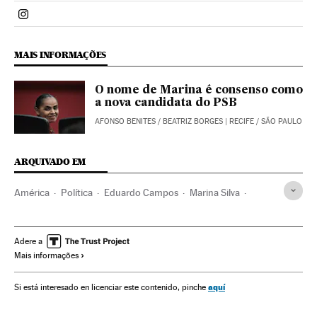
Politica El País Brasil en Instagram
MAIS INFORMAÇÕES
O nome de Marina é consenso como
a nova candidata do PSB
AFONSO BENITES
/
BEATRIZ BORGES
| RECIFE / SÃO PAULO
ARQUIVADO EM
América
Política
Eduardo Campos
Marina Silva
Eleições Brasil
Brasil
Eleições presidenciais
América do Sul
América Latina
Eleições
Eleições 2014
Adere a
Mais informações
aquí
Si está interesado en licenciar este contenido, pinche