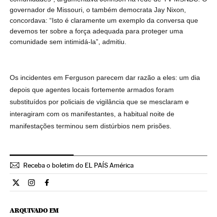
governador de Missouri, o também democrata Jay Nixon,
concordava: “Isto é claramente um exemplo da conversa que
devemos ter sobre a força adequada para proteger uma
comunidade sem intimidá-la”, admitiu.
Os incidentes em Ferguson parecem dar razão a eles: um dia
depois que agentes locais fortemente armados foram
substituídos por policiais de vigilância que se mesclaram e
interagiram com os manifestantes, a habitual noite de
manifestações terminou sem distúrbios nem prisões.
Receba o boletim do EL PAÍS América
Internacional El País Brasil en Twitter
Internacional El País Brasil en Instagram
Internacional El País Brasil en Facebook
ARQUIVADO EM