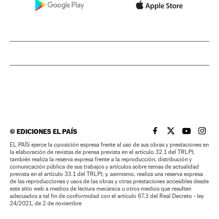
©
EDICIONES EL PAÍS
EL PAÍS BRASIL EN
EL PAÍS BRASI
EL PAÍS B
EL PA
EL PAÍS ejerce la oposición expresa frente al uso de sus obras y prestaciones en
la elaboración de revistas de prensa prevista en el artículo 32.1 del TRLPI;
también realiza la reserva expresa frente a la reproducción, distribución y
comunicación pública de sus trabajos y artículos sobre temas de actualidad
prevista en el artículo 33.1 del TRLPI; y, asimismo, realiza una reserva expresa
de las reproducciones y usos de las obras y otras prestaciones accesibles desde
este sitio web a medios de lectura mecánica u otros medios que resulten
adecuados a tal fin de conformidad con el artículo 67.3 del Real Decreto - ley
24/2021, de 2 de noviembre