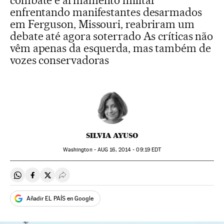
combate e armamento militar
enfrentando manifestantes desarmados
em Ferguson, Missouri, reabriram um
debate até agora soterrado As críticas não
vêm apenas da esquerda, mas também de
vozes conservadoras
SILVIA AYUSO
Washington -
AUG
16, 2014 - 09:19
EDT
Compartir en Whatsapp
Compartir en Facebook
Compartir en Twitter
Desplegar Redes Sociales
Añadir EL PAÍS en Google