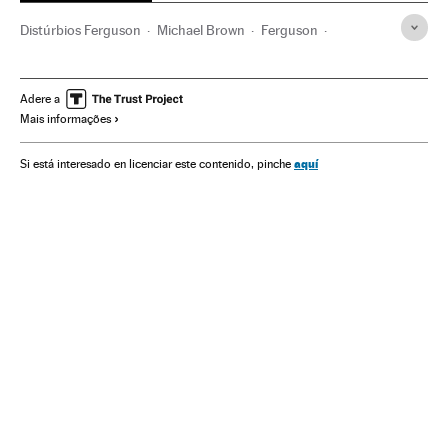
Distúrbios Ferguson
Michael Brown
Ferguson
Distúrbios raciais
Senado EEUU
Afro-Americanos
Congresso Estados Unidos
Distúrbios
Missouri
Adere a
Mais informações
Protestos sociais
Violência racial
Conflitos raciais
Afrodescendentes
Mal-estar social
Estados Unidos
aquí
Si está interesado en licenciar este contenido, pinche
Negros
Parlamento
Violência
Racismo
América do Norte
Grupos sociais
Discriminação
Delitos ódio
Acontecimentos
América