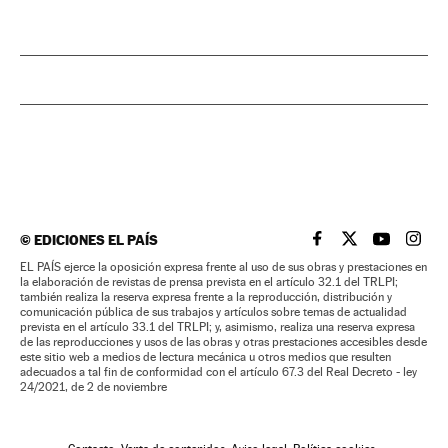
©
EDICIONES EL PAÍS
EL PAÍS BRASIL EN
EL PAÍS BRASI
EL PAÍS B
EL PA
EL PAÍS ejerce la oposición expresa frente al uso de sus obras y prestaciones en
la elaboración de revistas de prensa prevista en el artículo 32.1 del TRLPI;
también realiza la reserva expresa frente a la reproducción, distribución y
comunicación pública de sus trabajos y artículos sobre temas de actualidad
prevista en el artículo 33.1 del TRLPI; y, asimismo, realiza una reserva expresa
de las reproducciones y usos de las obras y otras prestaciones accesibles desde
este sitio web a medios de lectura mecánica u otros medios que resulten
adecuados a tal fin de conformidad con el artículo 67.3 del Real Decreto - ley
24/2021, de 2 de noviembre