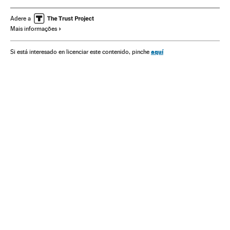
Indústria Cinematográfica
Gente
América do Norte
Adere a
Mais informações
Cinema
Acontecimentos
América
Sociedade
aquí
Si está interesado en licenciar este contenido, pinche