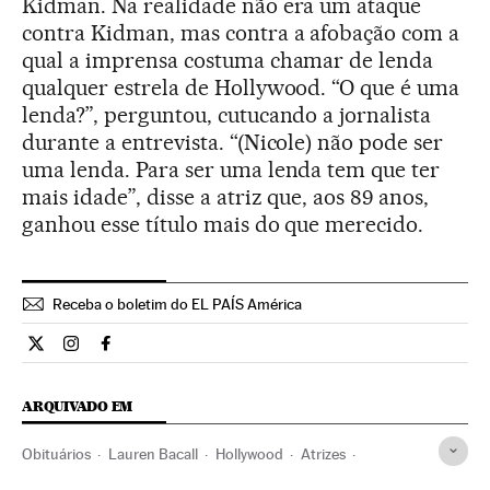
Kidman. Na realidade não era um ataque
contra Kidman, mas contra a afobação com a
qual a imprensa costuma chamar de lenda
qualquer estrela de Hollywood. “O que é uma
lenda?”, perguntou, cutucando a jornalista
durante a entrevista. “(Nicole) não pode ser
uma lenda. Para ser uma lenda tem que ter
mais idade”, disse a atriz que, aos 89 anos,
ganhou esse título mais do que merecido.
Receba o boletim do EL PAÍS América
Cultura El País Brasil en Twitter
Cultura El País Brasil en Instagram
Cultura El País Brasil en Facebook
ARQUIVADO EM
Obituários
Lauren Bacall
Hollywood
Atrizes
Cinema dos Estados Unidos
Nova York
Estados Unidos