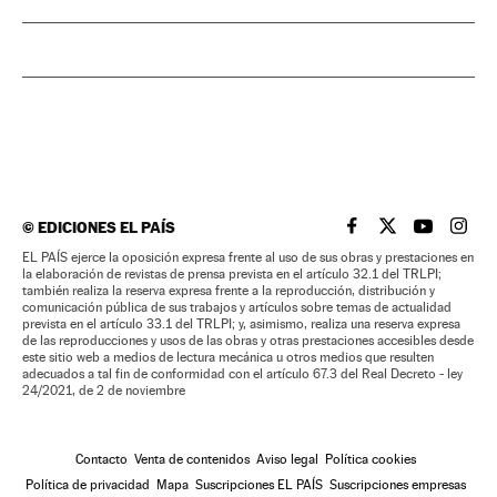
©
EDICIONES EL PAÍS
EL PAÍS BRASIL EN
EL PAÍS BRASI
EL PAÍS B
EL PA
EL PAÍS ejerce la oposición expresa frente al uso de sus obras y prestaciones en
la elaboración de revistas de prensa prevista en el artículo 32.1 del TRLPI;
también realiza la reserva expresa frente a la reproducción, distribución y
comunicación pública de sus trabajos y artículos sobre temas de actualidad
prevista en el artículo 33.1 del TRLPI; y, asimismo, realiza una reserva expresa
de las reproducciones y usos de las obras y otras prestaciones accesibles desde
este sitio web a medios de lectura mecánica u otros medios que resulten
adecuados a tal fin de conformidad con el artículo 67.3 del Real Decreto - ley
24/2021, de 2 de noviembre
Contacto
Venta de contenidos
Aviso legal
Política cookies
Política de privacidad
Mapa
Suscripciones EL PAÍS
Suscripciones empresas