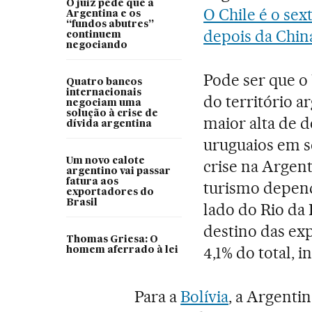
O juiz pede que a
O Chile é o sex
Argentina e os
“fundos abutres”
depois da Chin
continuem
negociando
Pode ser que o 
Quatro bancos
internacionais
do território a
negociam uma
solução à crise de
maior alta de 
dívida argentina
uruguaios em s
Um novo calote
crise na Argent
argentino vai passar
fatura aos
turismo depend
exportadores do
Brasil
lado do Rio da 
destino das ex
Thomas Griesa: O
4,1% do total, 
homem aferrado à lei
Para a
Bolívia
, a Argent