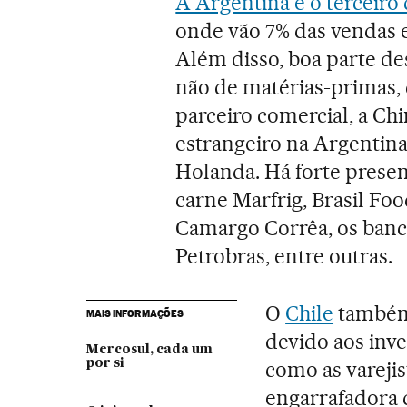
A Argentina é o terceiro
onde vão 7% das vendas e
Além disso, boa parte d
não de matérias-primas, 
parceiro comercial, a Chi
estrangeiro na Argentina
Holanda. Há forte presen
carne Marfrig, Brasil Foo
Camargo Corrêa, os banco
Petrobras, entre outras.
O
Chile
também 
MAIS INFORMAÇÕES
devido aos inv
Mercosul, cada um
por si
como as varejis
engarrafadora 