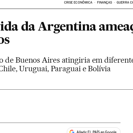
CRISE ECONÔMICA
FINANÇAS
GUERRA C
vida da Argentina ameaç
os
 de Buenos Aires atingiria em diferente
Chile, Uruguai, Paraguai e Bolívia
Añadir EL PAÍS en Google