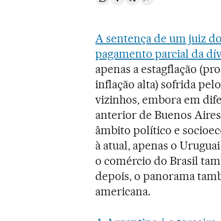
Compartir en Whatsapp
Compartir en Facebook
Compartir en Twitter
Desplegar Redes Soci
A sentença de um juiz d
pagamento parcial da dí
apenas a estagflação (p
inflação alta) sofrida p
vizinhos, embora em dife
anterior de Buenos Aires
âmbito político e socio
à atual, apenas o Urugua
o comércio do Brasil tam
depois, o panorama tamb
americana.