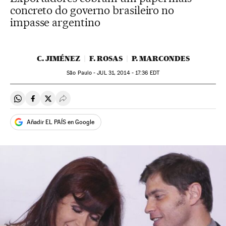
concreto do governo brasileiro no
impasse argentino
C. JIMÉNEZ
F. ROSAS
P. MARCONDES
São Paulo -
JUL
31, 2014 - 17:36
EDT
Compartir en Whatsapp
Compartir en Facebook
Compartir en Twitter
Desplegar Redes Sociales
Añadir EL PAÍS en Google