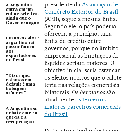
presidente da
Associação de
A Argentina
entra em um
Comércio Exterior do Brasil
calote seletivo,
(AEB), segue a mesma linha.
ainda que o
Governo negue
Segundo ele, o país poderia
oferecer, a princípio, uma
Um novo calote
linha de crédito entre
argentino vai
governos, porque no âmbito
passar fatura
aos
empresarial as limitações de
exportadores
do Brasil
liquidez seriam maiores. O
objetivo inicial seria estancar
"Dizer que
os efeitos nocivos que o calote
estamos em
teria nas relações comerciais
default é uma
bobagem
bilaterais. Os
hermanos
são
atômica"
atualmente
os terceiros
maiores parceiros comerciais
A Argentina se
do Brasil
.
debate entre a
queda e a
recuperação
De janeiro a junho deste ano,