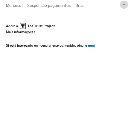
Mercosul
Suspensão pagamentos
Brasil
Comércio exterior
Fundos investimento
América do Sul
América Latina
Empresas
Mercados financeiros
Adere a
Mais informações
América
Organizações internacionais
Economia
Relações exteriores
Indústria
Finanças
Comércio
aquí
Si está interesado en licenciar este contenido, pinche