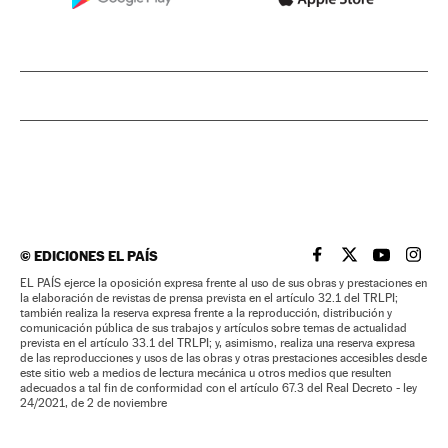
©
EDICIONES EL PAÍS
EL PAÍS BRASIL EN
EL PAÍS BRASI
EL PAÍS B
EL PA
EL PAÍS ejerce la oposición expresa frente al uso de sus obras y prestaciones en
la elaboración de revistas de prensa prevista en el artículo 32.1 del TRLPI;
también realiza la reserva expresa frente a la reproducción, distribución y
comunicación pública de sus trabajos y artículos sobre temas de actualidad
prevista en el artículo 33.1 del TRLPI; y, asimismo, realiza una reserva expresa
de las reproducciones y usos de las obras y otras prestaciones accesibles desde
este sitio web a medios de lectura mecánica u otros medios que resulten
adecuados a tal fin de conformidad con el artículo 67.3 del Real Decreto - ley
24/2021, de 2 de noviembre